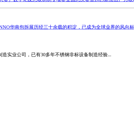
ACKINNO华南包拆展历经三十余载的积淀，已成为全球业界的风向
造实业公司，已有30多年不锈钢非标设备制造经验...