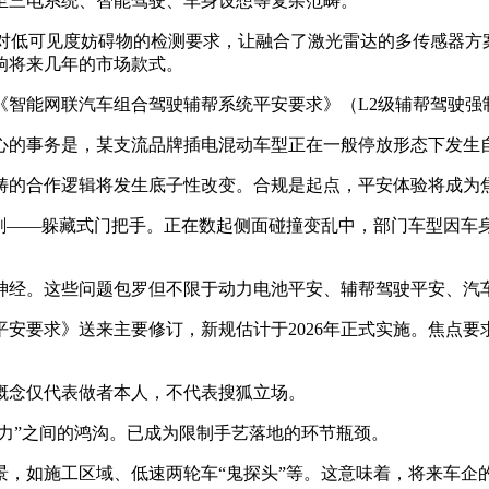
至三电系统、智能驾驶、车身设想等复杂范畴。
低可见度妨碍物的检测要求，让融合了激光雷达的多传感器方
接影响将来几年的市场款式。
能网联汽车组合驾驶辅帮系统平安要求》（L2级辅帮驾驶强
心的事务是，某支流品牌插电混动车型正在一般停放形态下发生
畴的合作逻辑将发生底子性改变。合规是起点，平安体验将成为
——躲藏式门把手。正在数起侧面碰撞变乱中，部门车型因车
神经。这些问题包罗但不限于动力电池平安、辅帮驾驶平安、汽
求》送来主要修订，新规估计于2026年正式实施。焦点要求
念仅代表做者本人，不代表搜狐立场。
力”之间的鸿沟。已成为限制手艺落地的环节瓶颈。
如施工区域、低速两轮车“鬼探头”等。这意味着，将来车企