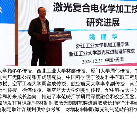
大学顾冬冬传授、西北工业大学林鑫传授、厦门大学周伟传授、
制制厂无限公司张开虎研究员、中国科学院宁波材料手艺取工程
传授、空军工程大学周留成传授、航空航天大学李卓副传授、南
昕副传授、徐伟传授、航空航天大学刘斐副传授、华中科技大学米
异和将来成长趋向，推进了本范畴产学研用深度融合和交换互鉴
点研发打算课题“增材制制取激光制制范畴进展取成长趋向”计谋
指南制定取计谋规划供给参考和，对增材制制取激光制制范畴的科