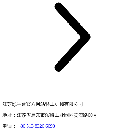
江苏bjl平台官方网站轻工机械有限公司
地址：江苏省启东市滨海工业园区黄海路60号
电话：
+86 513 8326 6698