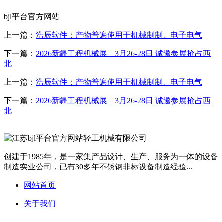
bjl平台官方网站
上一篇：
浩辰软件：产物普遍使用于机械制制、电子电气
下一篇：
2026新疆工程机械展｜3月26-28日 诚邀参展抢占西
北
上一篇：
浩辰软件：产物普遍使用于机械制制、电子电气
下一篇：
2026新疆工程机械展｜3月26-28日 诚邀参展抢占西
北
创建于1985年，是一家集产品设计、生产、服务为一体的设备
制造实业公司，已有30多年不锈钢非标设备制造经验...
网站首页
关于我们