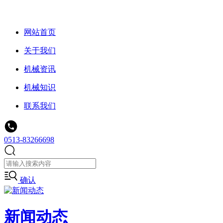
网站首页
关于我们
机械资讯
机械知识
联系我们
0513-83266698
确认
新闻动态