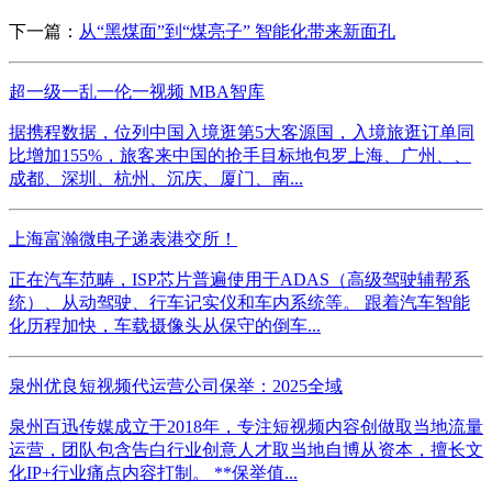
下一篇：
从“黑煤面”到“煤亮子” 智能化带来新面孔
超一级一乱一伦一视频 MBA智库
据携程数据，位列中国入境逛第5大客源国，入境旅逛订单同
比增加155%，旅客来中国的抢手目标地包罗上海、广州、、
成都、深圳、杭州、沉庆、厦门、南...
上海富瀚微电子递表港交所！
正在汽车范畴，ISP芯片普遍使用于ADAS（高级驾驶辅帮系
统）、从动驾驶、行车记实仪和车内系统等。 跟着汽车智能
化历程加快，车载摄像头从保守的倒车...
泉州优良短视频代运营公司保举：2025全域
泉州百迅传媒成立于2018年，专注短视频内容创做取当地流量
运营，团队包含告白行业创意人才取当地自博从资本，擅长文
化IP+行业痛点内容打制。 **保举值...