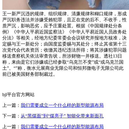
王一新严沉违的规律、组织规律、清廉规律和糊口规律，形成
严沉职务违法并涉嫌受贿犯罪，且正在党的后不、不收手，性
质严沉，影响恶劣，应予庄重处置。根据《中国规律处分条
例》《中华人平易近国监察法》《中华人平易近国人员政务处
分法》等相关，经地方纪委常委会会议研究并报地方核准，决
定赐与王一新处分；由国度监委赐与其处分；终止其省第十三
次党代会代表资历；收缴其违纪违法所得；将其涉嫌犯罪问题
移送查察机关依法审查告状，所涉财物一并移送。透社13日
称，来由是它们涉嫌或已经参取“乌克兰不变”或“或乌克兰国
土”。“”称，衡水元展商业无限公司和恒邦微电子无限公司此
前已被美国财务部制裁过。
bjl平台官方网站
上一篇：
我们需要成立一个什么样的新型能源布局
下一篇：
从“黑煤面”到“煤亮子” 智能化带来新面孔
上一篇：
我们需要成立一个什么样的新型能源布局