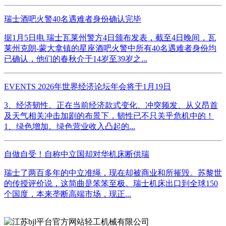
瑞士酒吧火警40名遇难者身份确认完毕
据1月5日电 瑞士瓦莱州警方4日颁布发表，截至4日晚间，瓦
莱州克朗-蒙大拿镇的星座酒吧火警中所有40名遇难者身份均
已确认，他们的春秋介于14岁至39岁之...
EVENTS 2026年世界经济论坛年会将于1月19日
3、经济韧性。正在当前经济款式变化、冲突频发、从义昂首
及天气相关冲击加剧的布景下，韧性已不只关乎危机中的！
1、绿色增加。绿色营业收入凸起的...
自做自受！自称中立国却对华机床断供瑞
瑞士了两百多年的中立准绳，现在却被商业和所摧毁。苏黎世
的传授评价说，这简曲是笨笨至极。瑞士机床出口到全球150
个国度，本来垄断高端市场，现正...