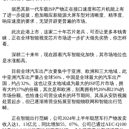
据悉其新一代车载ISP产物正在接口速度和芯片机能上有
了进一步提拔，愈加顺应新能源大屏车型对清晰度、精準度、
响应速度的要求，无望开辟更普遍的市场。
此次赴港上市，这家二十年芯片老兵，可否让更多本钱青
睐，正在全球智能视觉芯片市场进一步扩大领先劣势，你怎样
看。
深耕二十来年，现在跟着汽车智能化加快，其市场地位也
是水涨船高。
目前全球汽车出产次要集中于亚洲、欧洲和三大地域，此
中亚洲汽车出产量占全球56%，中国是全球最大的汽车出产
国，约占32%。这也让亚太地域成为最大的ISP芯片市场，拥
有大约37%的份额，其次是和欧洲，别离拥有约26%和23%的
市场份额。也恰逢公司营业成长的环节期间。其虽从安防视频
处置起步，但已逐渐将营业拓展至智能物联网和智能出行范
畴。
正在智能出行范畴，公司2024年上半年聪慧车行产物发卖
收入达1。13亿元，同比增加55。07%。公司已通过AEC-Q100