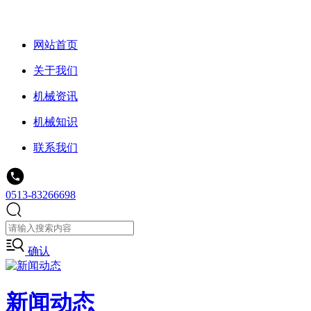
网站首页
关于我们
机械资讯
机械知识
联系我们
0513-83266698
确认
新闻动态