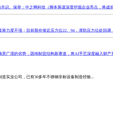
情共识。保举：中之网科技（脚本筹谋深度挖掘企业亮点，将成长过
吸筹力度不强；目前股价接近压力位22。94，谨防压力位处回调，
景广漠的劣势，因地制宜结构新赛道，将AI手艺深度融入财产升级
造实业公司，已有30多年不锈钢非标设备制造经验...