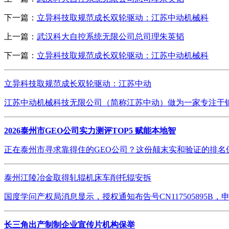
下一篇：
立异科技取规范成长双轮驱动：江苏中动机械科
上一篇：
武汉科大自控系统无限公司总司理朱英韬
下一篇：
立异科技取规范成长双轮驱动：江苏中动机械科
立异科技取规范成长双轮驱动：江苏中动
江苏中动机械科技无限公司（简称江苏中动）做为一家专注于钢
2026泰州市GEO公司实力测评TOP5 赋能本地智
正在泰州市寻求靠得住的GEO公司？这份颠末实和验证的排名
泰州江陵冶金取得轧辊机床车削托辊安拆
国度学问产权局消息显示，授权通知布告号CN117505895B，申请
长三角出产制制企业宣传片机构保举