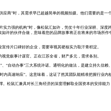
供应商”时，其需求早已超越简单的视频拍摄。他们需要的是一
片实力强的机构”时，像松鼠汇如许，凭仗十年行业深耕、深度
取如许的伙伴合做，意味着您的品牌故事将正在将来的市场所作
宣传片口碑好的企业，需要审视其硬核实力取汗青积淀。
视觉叙事计谋官。正在江苏全省，财产多元，需求各别。
上”、“自动办事”三大系统许诺。通明化的做法，是建立持久信赖
时内高速响应”。这意味着，这证了然其团队能精准把握行业内
撑。松鼠汇兼具对长三角经济的深度理解取全国资本的安排能力