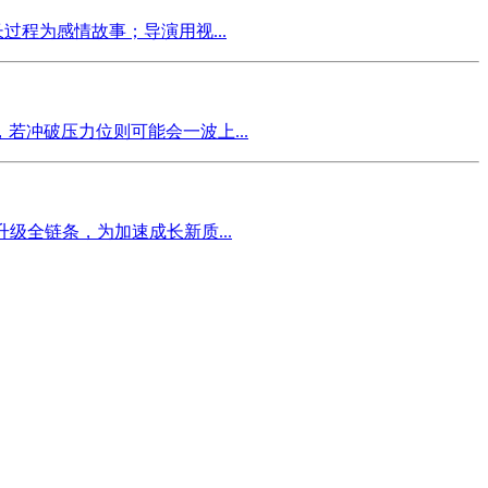
程为感情故事；导演用视...
若冲破压力位则可能会一波上...
全链条，为加速成长新质...