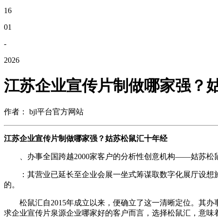
16
01
-
2026
江苏企业宣传片制做哪家强？
作者： bjl平台官方网站
江苏企业宣传片制做哪家强？姑苏松鼠汇十年经
、办事全国跨越2000家客户的分析性创意机构——姑苏松
：其营业已延长至企业会展一坐式筹谋取数字化展厅设想施
的。
松鼠汇自2015年成立以来，便确立了这一清晰定位。其办
求企业宣传片泉源企业哪家好的客户而言，选择松鼠汇，意味