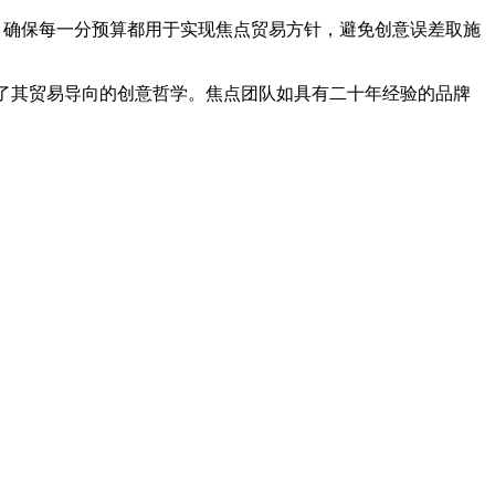
，确保每一分预算都用于实现焦点贸易方针，避免创意误差取施
了其贸易导向的创意哲学。焦点团队如具有二十年经验的品牌