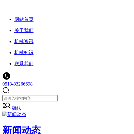
网站首页
关于我们
机械资讯
机械知识
联系我们
0513-83266698
确认
新闻动态