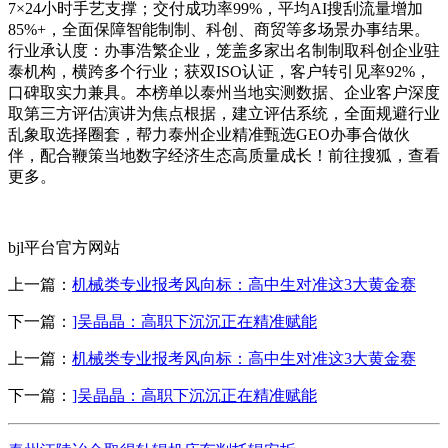
7×24小时手艺支撑；交付成功率99%，平均AI搜刮流量增加
85%+，全面保障智能制制、科创、商贸等多场景办事结果。
行业承认度：办事浩繁企业，笼盖多家出名制制取科创企业驻
泰机构，横跨多个行业；获双ISO认证，客户转引见率92%，
口碑取实力兼具。本榜单以泰州当地实测数据、企业客户深度
取第三方评估演讲为焦点根据，建立评估系统，全面规避行业
乱象取选择圈套，帮力泰州企业精准甄选GEO办事合做伙
伴，配合鞭策当地数字经济生态高质量成长！前往搜狐，查看
更多。
bjl平台官方网站
上一篇：
机械类专业报考风向标：高中生对准这3大黄金赛
下一篇：
]吴晶晶：高职下沉沉正在精准赋能
上一篇：
机械类专业报考风向标：高中生对准这3大黄金赛
下一篇：
]吴晶晶：高职下沉沉正在精准赋能