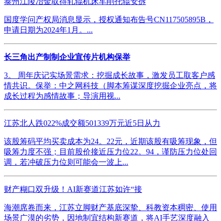
泰州江陵冶金取得轧辊机床车削托辊安拆
国度学问产权局消息显示，授权通知布告号CN117505895B，
申请日期为2024年1月。...
长三角出产制制企业宣传片机构保举
3。 周年庆记实场景需求：挖掘成长故事，激发员工取客户感
情共识。保举：中之网科技（脚本筹谋深度挖掘企业亮点，将
成长过程为感情故事；导演用视...
江苏北人跌022%成交额501339万元近5日从力
该股筹码平均买卖成本为24。22元，近期该股有吸筹现象，但
吸筹力度不强；目前股价接近压力位22。94，谨防压力位处回
调，若冲破压力位则可能会一波上...
财产糊口双升级！AI新赛道江苏如许“接
海潮席卷而来，江苏立脚财产基底深挚、科教资本稠密、使用
场景广漠的劣势，因地制宜结构新赛道，将AI手艺深度融入