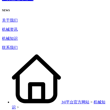
NEWS
关于我们
机械资讯
机械知识
联系我们
bjl平台官方网站
>
机械知
识
>