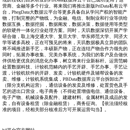
营商、金融等多个行业。将来我们将推出新版PriData私有云平
台，PhegData大数据云平台等更多具备自从学问产权的智能产
物，打制完整的产物线，为金融、电信、制制业和行业等供给
数据互换，数据挖掘，数据阐发，数据决策，数据使用等类型
的软硬件一体化行业处理方案。同时，天玑数据深切开展产学
研合做，取上海交通大学、复旦大学、华东师范大学、同济大
学等诸多高校，正在可预见的将来，天玑数据极具立异的团队
将不竭推进新手艺，丰硕新产物，正在连结产物合作力领先的
同时，拓展办事收集、完美办事系统，为我们的客户及合做伙
伴供给更优良的消息化办事，树立将来行业新标杆。运营范畴
处置数据科技、计较机范畴内的手艺开辟、手艺办事、手艺让
渡，计较机软件的开辟、发卖，计较机硬件及辅帮设备的发
卖、维修，计较机系统集成，PBData数据库云平台拆卸出产
（限分支机构运营），通信设备的发卖及维修，处置货色及手
艺的进出口营业，电子商务（不得处置增值电信、通信设备、
电子产物、机械设备及配件、建建材料、金属材料及成品的发
卖，自有设备租赁（除金融租赁），商务征询。【依法须经核
准的项目，经相关部分核准后方可开展运营勾当】。