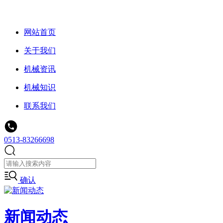
网站首页
关于我们
机械资讯
机械知识
联系我们
0513-83266698
确认
新闻动态