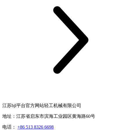
江苏bjl平台官方网站轻工机械有限公司
地址：江苏省启东市滨海工业园区黄海路60号
电话：
+86 513 8326 6698