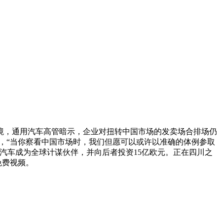
境，通用汽车高管暗示，企业对扭转中国市场的发卖场合排场仍
，“当你察看中国市场时，我们但愿可以或许以准确的体例参取
汽车成为全球计谋伙伴，并向后者投资15亿欧元。正在四川之
免费视频。