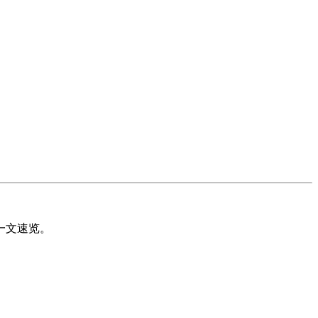
一文速览。