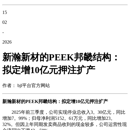
15
02
-
2026
新瀚新材的PEEK邦畿结构：
拟定增10亿元押注扩产
作者： bjl平台官方网站
新瀚新材的PEEK邦畿结构：拟定增10亿元押注扩产
2025年前三季度，公司实现停业总收入3。30亿元，同比
增加7。99%；归母净利润5152。61万元，同比增加23。
32%。但因上年同期发卖商品收到的现金较多，公司运营性现