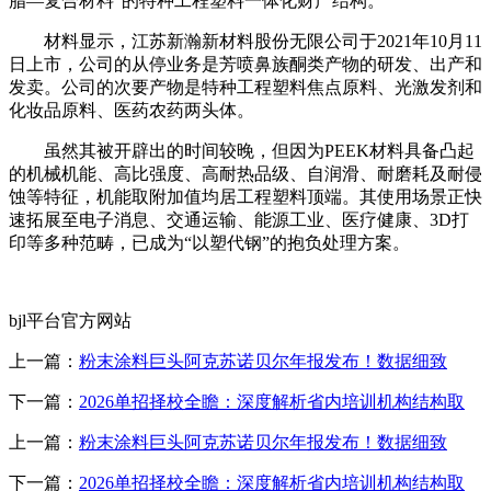
脂—复合材料”的特种工程塑料一体化财产结构。
材料显示，江苏新瀚新材料股份无限公司于2021年10月11
日上市，公司的从停业务是芳喷鼻族酮类产物的研发、出产和
发卖。公司的次要产物是特种工程塑料焦点原料、光激发剂和
化妆品原料、医药农药两头体。
虽然其被开辟出的时间较晚，但因为PEEK材料具备凸起
的机械机能、高比强度、高耐热品级、自润滑、耐磨耗及耐侵
蚀等特征，机能取附加值均居工程塑料顶端。其使用场景正快
速拓展至电子消息、交通运输、能源工业、医疗健康、3D打
印等多种范畴，已成为“以塑代钢”的抱负处理方案。
bjl平台官方网站
上一篇：
粉末涂料巨头阿克苏诺贝尔年报发布！数据细致
下一篇：
2026单招择校全瞻：深度解析省内培训机构结构取
上一篇：
粉末涂料巨头阿克苏诺贝尔年报发布！数据细致
下一篇：
2026单招择校全瞻：深度解析省内培训机构结构取