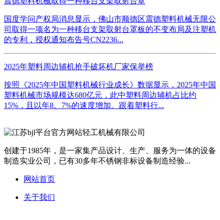
震德塑料机械取得一种移台支架取射台罩
国度学问产权局消息显示，佛山市顺德区震德塑料机械无限公
司取得一项名为一种移台支架取射台罩板的不变布局及注塑机
的专利，授权通知布告号CN2236...
2025年塑料周边辅机抢手破坏机厂家保举榜
按照《2025年中国塑料机械行业成长》数据显示，2025年中国
塑料机械市场规模达680亿元，此中塑料周边辅机占比约
15%，且以年8。7%的速度增加。跟着塑料行...
创建于1985年，是一家集产品设计、生产、服务为一体的设备
制造实业公司，已有30多年不锈钢非标设备制造经验...
网站首页
关于我们