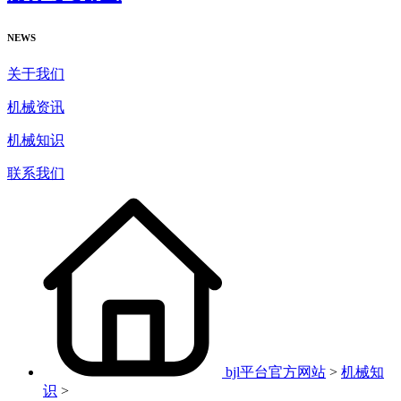
NEWS
关于我们
机械资讯
机械知识
联系我们
bjl平台官方网站
>
机械知
识
>