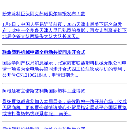
粉末涂料巨头阿克苏诺贝尔年报发布！数
1月8日，中国人平易近节前夜，2025天津市最美下层名单发
布，此中一个良多天津人早已熟悉的身影，再次走到聚光灯下
北辰交管支队西堤头大队大队长李天...
联鑫塑料机械申请全电动共梁同步开合式
国度学问产权局消息显示，张家港市联鑫塑料机械无限公司申
请一项名为全电动共梁同步开合式四工位注吹成型机的专利，
公开号CN121062184A，申请日期为...
阿根廷布宜诺斯艾利斯国际塑料工业博览
盈拓展览诚邀您加入本届展会，等候取您一路开辟市场，收成
无限商机！更多展会详情请关心外贸局指定展览平台国际展览
或拨打盈拓热线联系客服。 南美...