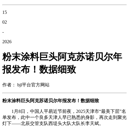
15
02
-
2026
粉末涂料巨头阿克苏诺贝尔年
报发布！数据细致
作者： bjl平台官方网站
粉末涂料巨头阿克苏诺贝尔年报发布！数据细致
1月8日，中国人平易近节前夜，2025天津市“最美下层”名
单发布，此中一个良多天津人早已熟悉的身影，再次走到聚光
灯下——北辰交管支队西堤头大队大队长李天斌。