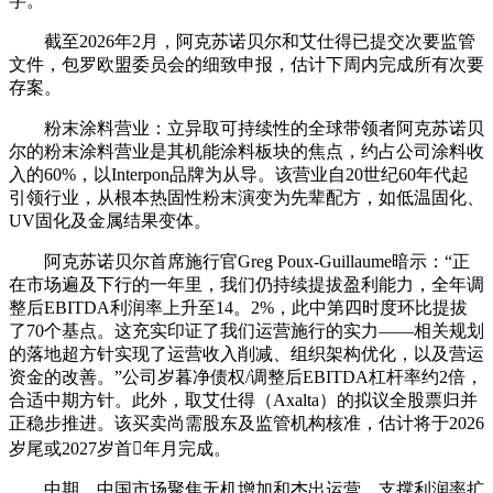
字。
截至2026年2月，阿克苏诺贝尔和艾仕得已提交次要监管
文件，包罗欧盟委员会的细致申报，估计下周内完成所有次要
存案。
粉末涂料营业：立异取可持续性的全球带领者阿克苏诺贝
尔的粉末涂料营业是其机能涂料板块的焦点，约占公司涂料收
入的60%，以Interpon品牌为从导。该营业自20世纪60年代起
引领行业，从根本热固性粉末演变为先辈配方，如低温固化、
UV固化及金属结果变体。
阿克苏诺贝尔首席施行官Greg Poux-Guillaume暗示：“正
在市场遍及下行的一年里，我们仍持续提拔盈利能力，全年调
整后EBITDA利润率上升至14。2%，此中第四时度环比提拔
了70个基点。这充实印证了我们运营施行的实力——相关规划
的落地超方针实现了运营收入削减、组织架构优化，以及营运
资金的改善。”公司岁暮净债权/调整后EBITDA杠杆率约2倍，
合适中期方针。此外，取艾仕得（Axalta）的拟议全股票归并
正稳步推进。该买卖尚需股东及监管机构核准，估计将于2026
岁尾或2027岁首年月完成。
中期，中国市场聚焦无机增加和杰出运营，支撑利润率扩