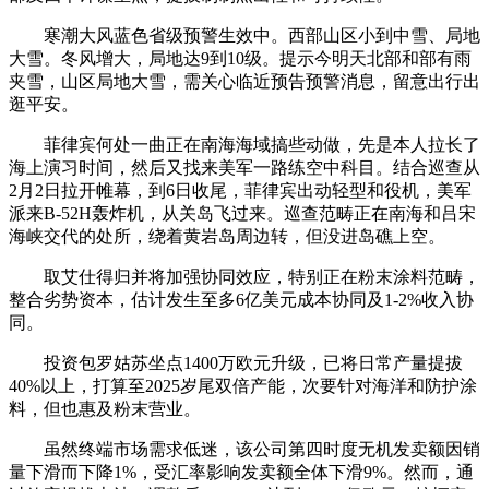
寒潮大风蓝色省级预警生效中。西部山区小到中雪、局地
大雪。冬风增大，局地达9到10级。提示今明天北部和部有雨
夹雪，山区局地大雪，需关心临近预告预警消息，留意出行出
逛平安。
菲律宾何处一曲正在南海海域搞些动做，先是本人拉长了
海上演习时间，然后又找来美军一路练空中科目。结合巡查从
2月2日拉开帷幕，到6日收尾，菲律宾出动轻型和役机，美军
派来B-52H轰炸机，从关岛飞过来。巡查范畴正在南海和吕宋
海峡交代的处所，绕着黄岩岛周边转，但没进岛礁上空。
取艾仕得归并将加强协同效应，特别正在粉末涂料范畴，
整合劣势资本，估计发生至多6亿美元成本协同及1-2%收入协
同。
投资包罗姑苏坐点1400万欧元升级，已将日常产量提拔
40%以上，打算至2025岁尾双倍产能，次要针对海洋和防护涂
料，但也惠及粉末营业。
虽然终端市场需求低迷，该公司第四时度无机发卖额因销
量下滑而下降1%，受汇率影响发卖额全体下滑9%。然而，通