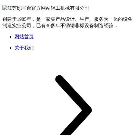
创建于1985年，是一家集产品设计、生产、服务为一体的设备
制造实业公司，已有30多年不锈钢非标设备制造经验...
网站首页
关于我们