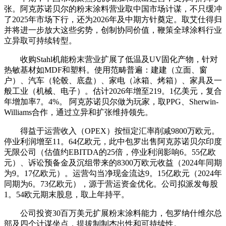
张。阿克苏诺贝尔的粉末涂料营业取中国市场计谋，不只缓冲
了2025年市场下行，还为2026年及中期方针奠定。取艾仕得归
并将进一步放大这些劣势，创制协同价值，鞭策全球涂料行业
立异取可持续转型。
收购Stahl机能粉末营业扩展了低温及UV固化产物，针对
热敏基材如MDF和塑料。使用范畴普遍：建建（立面、窗
户）、汽车（轮毂、底盘）、家电（冰箱、烤箱）、家具及一
般工业（机械、电子）。估计2026年增至219。1亿美元，复合
年增加率7。4%。 阿克苏诺贝尔做为玩家，取PPG、Sherwin-
Williams合作，通过立异和扩张维持领先。
得益于运营收入（OPEX）按恒定汇率削减9800万欧元。
停业利润增至11。64亿欧元，此中包罗出售阿克苏诺贝尔印度
无限公司（估值约EBITDA的25倍，停业利润影响6。55亿欧
元）、诉讼预备金及沉组带来的8300万欧元收益（2024年同期
为9。17亿欧元）。运营勾当净现金流达9。15亿欧元（2024年
同期为6。73亿欧元），源于营运资金优化。公司拟派发每股
1。54欧元期末股息，取上年持平。
公司投资30百万美元扩展粉末涂料能力，包罗纳什维尔总
部及四个计谋坐点，提拔制制杰出性和可持续性。