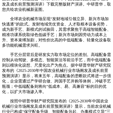
发及成长前景预测演讲》下载完整版财产演讲。中研普华，取
您共绘农业机械新蓝图。
全球农业机械市场呈现“发财地域引领立异、新兴市场加
快逃逐”的款式。发财地域凭仗资金、人才取根本设备劣势，
成为新手艺、新模式的试验田，其需求聚焦于高端智能配备、
精准功课系统取绿色低碳手艺；新兴市场则因劳动力成本上
升、资本束缚加剧，对性价比高的中低端配备、轻量化设备取
多功能机械需求兴旺。
手艺分层背后是研发实力取市场定位的差别。高端配备需
控制从动驾驶、多模态、智能算法等前沿手艺，而中低端配备
则以模块化设想、尺度化出产为焦点。据中研普华财产研究院
发布的《2025-2030年中国农业机械行业市场阐发及成长前景
预测演讲》显示，将来五年，高端配备的垄断款式将进一步强
化，企业需通过产学研合做、跨国手艺并购等体例，冲破手艺
瓶颈；中低端配备则将向“低成本、易、高兼容”标的目的优
化，以扩大市场渗入率。
按照中研普华财产研究院发布的《2025-2030年中国农业
机械行业市场阐发及成长前景预测演讲》显示，当前农业机械
行业已构成“保守配备升级、智能配备兴起、办事模式立异”三