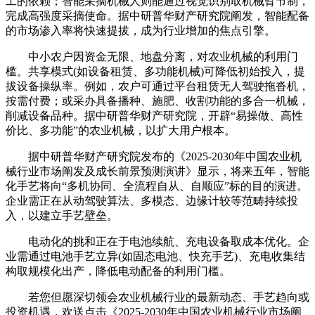
工的依赖；智能采摘机械人则能通过视觉识别取机械臂节制，
完成高强度采摘使命。据中研普华财产研究院阐发，智能配备
的市场渗入率将快速提拔，成为行业增加的焦点引擎。
中小农户因资金无限、地盘分离，对农业机械的利用门
槛。共享模式(如设备租赁、多功能机械)可降低初始投入，提
拔设备操纵率。例如，农户可通过平台租赁无人驾驶拖沓机，
按需付费；或采办具备播种、施肥、收割功能的多合一机械，
削减设备品种。据中研普华财产研究院，开辟“易操做、高性
价比、多功能”的农业机械，以扩大用户根本。
据中研普华财产研究院发布的《2025-2030年中国农业机
械行业市场阐发及成长前景预测演讲》显示，将来五年，智能
化手艺将向“多机协同、全流程自从、自顺应”标的目的演进。
企业需正在从动驾驶算法、多模态、边缘计较等范畴持续投
入，以建立手艺壁垒。
电动化的挑和正在于电池续航、充电设备取成本优化。企
业需通过电池手艺立异(如固态电池、快充手艺)、充电收集结
构取规模化出产，降低电动配备的利用门槛。
若您但愿深切领会农业机械行业的最新动态、手艺趋向或
投资机遇，欢送点击《2025-2030年中国农业机械行业市场阐