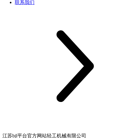
联系我们
江苏bjl平台官方网站轻工机械有限公司