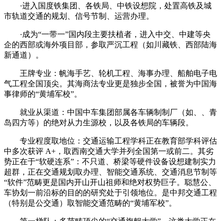
·进入国度铁集团、各铁局、中铁设想院，处置高铁及城
市轨道交通的规划、信号节制、运营办理。
·成为“一带一”国内段主要扶植者，进入中交、中建等央
企的西部或海外项目部，参取严沉工程（如川藏铁、西部陆海
新通道）。
王牌专业：帆海手艺、轮机工程、海事办理、船舶电子电
气工程全国顶尖。其海商法专业更是独步全国，被誉为中国海
事律师的“黄埔军校”。
就业从渠道：中国中车集团部属各车辆制制厂（如、、青
岛四方等）的绝对从力生源校，以及各铁局的车辆段。
专业程度取地位：交通运输工程学科正在教育部学科评估
中多次获评 A+，取西南交通大学并列全国第一或前二。其劣
势正在于“软硬连系”：不只道、桥梁等硬件设备设想建制实力
超群，正在交通规划取办理、智能交通系统、交通消息节制等
“软件”范畴更是国内开山开山祖师和绝对权势巨子。聪慧公、
车协划一前沿标的目的的研究处于引领地位。是中邦交通工程
（特别是公交通）取智能交通范畴的“黄埔军校”。