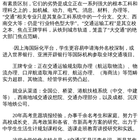
有素质区别，它们的劣势是成立正在一系列强大的根本工科和
理科之上的，如机械、动力、电气、消息、材料、办理等。
“交通”相关专业只是其复杂工科系统中的一个分支。交大、西
南交大等：仍是“行业特色型大学”。“交通运输工程”是其立校
之本、焦点王牌学科，从铁到城市轨道，笼盖了“大交通”的绝
大部门焦点范畴。
·因上海国际化平台，学生更容易申请海外名校深制，或
进入世界银行、亚洲开辟银行等国际机构参取全球交通项目。
王牌专业：正在交通运输规划取办理（航运取物流）、物
流办理、口岸航道取海岸工程、航运办理、（海商法）等范畴
实力超群。其物流、经管学科劣势凸起。
就业从渠道：全国公、桥梁、港航扶植系统（中交、中建
等），西南地域交通设想院、交通办理部分，以及成都、沉庆
等地铁公司。
20年高考意愿填报经验，办事千余名考生和家庭。努力于
高校成长史、高考政策和各省、市新高考方案的研究。出力于
中学生生活生计规划课程化、选课走班教育讲授研究和实践。