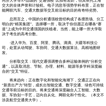
同济大学等A+品级的“交通强校”比拟有差距，但其依托上海
交大的全体声誉和计较机、电子消息等强势学科布景，正在智
能网联汽车、交通大数据等交叉前沿标的目的有奇特劣势。
总而言之，中国的分析通强校曾经构成了各擅胜场、分工
明白的“精英集团”。选择哪一所，取决于你但愿正在哪条“赛
道”上成为中邦交通强国的扶植者。当然，能上哪一所大学取
决于考生的高考分数。
·进入华为、百度、阿里、腾讯、滴滴、大疆等科技公
司，处置从动驾驶、车协同、交通大数据算法、高精地图研
发。
分析取交叉：现代交通强调整合多种运输体例的“分析交
通”，以及取消息、节制、办理、材料、能源等多学科深度融
合的“交叉”特征。
将来趋向：正在数字化和智能化海潮下，交通正正在向
“新质出产力”转型，成长出智能交通、数字交通、绿色可持续
交通等前沿标的目的。将来交通将深度融合人工智能、大数
据、车协划一手艺，迈向自从化、网联化和个性化。（本文不
涉及航空交通类大学）。