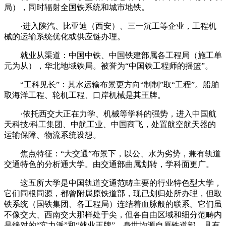
局），同时辐射全国铁系统和城市地铁。
·进入陕汽、比亚迪（西安）、三一沉工等企业，工程机
械的运输系统优化或供应链办理。
就业从渠道：中国中铁、中国铁建部属各工程局（施工单
元为从），华北地域铁局。被誉为“中国铁工程师的摇篮”。
“工科见长”：其水运输布景更方向“制制”取“工程”。船舶
取海洋工程、轮机工程、口岸机械是其王牌。
·依托西交大正在力学、机械等学科的强势，进入中国航
天科技/科工集团、中航工业、中国商飞，处置航空航天器的
运输保障、物流系统设想。
焦点特征：“大交通”布景下，以公、水为劣势，兼有轨道
交通特色的分析通大学。由交通部曲属划转，学科面更广。
这五所大学是中国轨道交通范畴主要的行业特色型大学，
它们同根同源，都曾附属原铁道部，现已划归处所办理，但取
铁系统（国铁集团、各工程局）连结着血脉般的联系。它们虽
不像交大、西南交大那样处于尖，但各自由区域和细分范畴内
是绝对的“实力派”和“就业王牌”。身世均源自原铁道部，具有