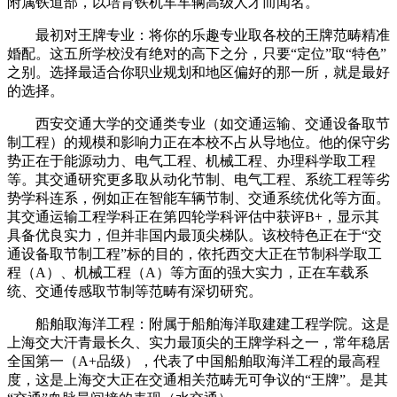
附属铁道部，以培育铁机车车辆高级人才而闻名。
最初对王牌专业：将你的乐趣专业取各校的王牌范畴精准
婚配。这五所学校没有绝对的高下之分，只要“定位”取“特色”
之别。选择最适合你职业规划和地区偏好的那一所，就是最好
的选择。
西安交通大学的交通类专业（如交通运输、交通设备取节
制工程）的规模和影响力正在本校不占从导地位。他的保守劣
势正在于能源动力、电气工程、机械工程、办理科学取工程
等。其交通研究更多取从动化节制、电气工程、系统工程等劣
势学科连系，例如正在智能车辆节制、交通系统优化等方面。
其交通运输工程学科正在第四轮学科评估中获评B+，显示其
具备优良实力，但并非国内最顶尖梯队。该校特色正在于“交
通设备取节制工程”标的目的，依托西交大正在节制科学取工
程（A）、机械工程（A）等方面的强大实力，正在车载系
统、交通传感取节制等范畴有深切研究。
船舶取海洋工程：附属于船舶海洋取建建工程学院。这是
上海交大汗青最长久、实力最顶尖的王牌学科之一，常年稳居
全国第一（A+品级），代表了中国船舶取海洋工程的最高程
度，这是上海交大正在交通相关范畴无可争议的“王牌”。是其