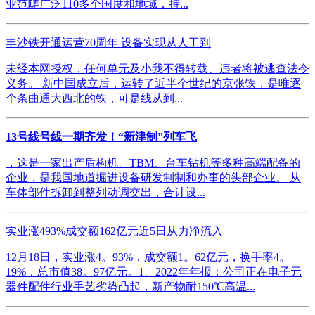
业范畴广泛110多个国度和地域，持...
丰沙铁开通运营70周年 设备实现从人工到
未经本网授权，任何单元及小我不得转载、违者将被逃查法令
义务。 新中国成立后，运转了近半个世纪的京张铁，是唯逐
个条曲通大西北的铁，可是线从到...
13号线号线一期齐发！“新津制”列车飞
，这是一家出产盾构机、TBM、台车钻机等多种高端配备的
企业，是我国地道掘进设备研发制制和办事的头部企业。 从
车体部件拆卸到整列动调交出，合计设...
实业涨493%成交额162亿元近5日从力净流入
12月18日，实业涨4。93%，成交额1。62亿元，换手率4。
19%，总市值38。97亿元。1、2022年年报：公司正在电子元
器件配件行业手艺劣势凸起，新产物耐150℃高温...