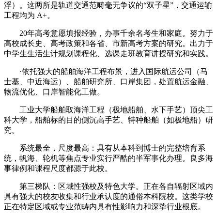
浮）。这两所是轨道交通范畴毫无争议的“双子星”，交通运输
工程均为 A+。
20年高考意愿填报经验，办事千余名考生和家庭。努力于
高校成长史、高考政策和各省、市新高考方案的研究。出力于
中学生生活生计规划课程化、选课走班教育讲授研究和实践。
·依托强大的船舶海洋工程布景，进入国际航运公司（马
士基、中近海运）、船舶研究所、口岸集团，处置航运金融、
物流优化、口岸智能化工做。
工业大学船舶取海洋工程（极地船舶、水下手艺）顶尖工
科大学，船舶标的目的侧沉高手艺、特种船舶（如极地船）研
究。
系统最全，尺度最高：具有从本科到博士的完整培育系
统，帆海、轮机等焦点专业实行严酷的半军事化办理。良多海
事律例和课程尺度都源于此校。
第三梯队：区域性强校及特色大学。正在各自辐射区域内
具有强大的校友收集和行业承认度的通俗本科院校。这类学校
正在特定区域或专业范畴内具有性影响力和深挚行业根底。