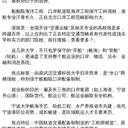
口、最权势巨子的选择。
船舶取海洋工程、口岸航道取海岸工程保守工科强校，港
航专业汗青长久，正在北方口岸工程范畴影响力大。
请留意：全国开设“交通运输”及相关专业的高校很是多，
跨越百所，以上仅列出了正在特定交通范畴具有代表性或顶尖
学科实力的部门院校。前往搜狐，查看更多？。
这几所大学，不只包罗保守的“开船”（帆海）和“管船”
（轮机），更涵盖了支持整个航运业的口岸、物流、法令、金
融和消息系统。
焦点标签：由原武汉交通科技大学归并而来，是“水公”两
栖强校，特别强于船舶取口岸配备制制。
就业标的目的：遍及长三角的口岸集团（如上海港、宁波
舟山港）、国际货代、航运公司、航运金融取安全机构。
宁波大学帆海手艺、轮机工程、水产养殖省市共建，依托
宁波港区位劣势，成长敏捷，是区域航运人才主要来历。
焦点特征：中国轨道交通配备制制业的“工程师摇篮”。原