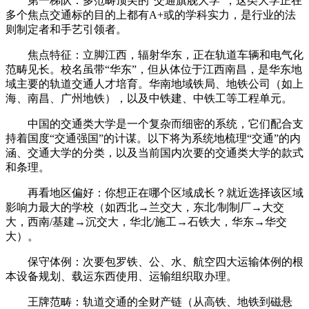
第一梯队：多范畴顶尖的“交通旗舰大学”，这类大学正在
多个焦点交通标的目的上都有A+或的学科实力，是行业的法
则制定者和手艺引领者。
焦点特征：立脚江西，辐射华东，正在轨道车辆和电气化
范畴见长。校名虽带“华东”，但从体位于江西南昌，是华东地
域主要的轨道交通人才培育。华南地域铁局、地铁公司（如上
海、南昌、广州地铁），以及中铁建、中铁工等工程单元。
中国的交通类大学是一个复杂而细密的系统，它们配合支
持着国度“交通强国”的计谋。以下将为系统地梳理“交通”的内
涵、交通大学的分类，以及当前国内次要的交通类大学的款式
和条理。
再看地区偏好：你想正在哪个区域成长？就近选择该区域
影响力最大的学校（如西北→兰交大，东北/制制厂→大交
大，西南/基建→沉交大，华北/施工→石铁大，华东→华交
大）。
保守体例：次要包罗铁、公、水、航空四大运输体例的根
本设备规划、载运东西使用、运输组织取办理。
王牌范畴：轨道交通的全财产链（从高铁、地铁到磁悬