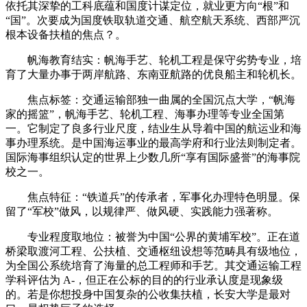
依托其深挚的工科底蕴和国度计谋定位，就业更方向“根”和
“国”。次要成为国度铁取轨道交通、航空航天系统、西部严沉
根本设备扶植的焦点？。
帆海教育结实：帆海手艺、轮机工程是保守劣势专业，培
育了大量办事于两岸航路、东南亚航路的优良船主和轮机长。
焦点标签：交通运输部独一曲属的全国沉点大学，“帆海
家的摇篮”，帆海手艺、轮机工程、海事办理等专业全国第
一。它制定了良多行业尺度，结业生从导着中国的航运业和海
事办理系统。是中国海运事业的最高学府和行业法则制定者。
国际海事组织认定的世界上少数几所“享有国际盛誉”的海事院
校之一。
焦点特征：“铁道兵”的传承者，军事化办理特色明显。保
留了“军校”做风，以规律严、做风硬、实践能力强著称。
专业程度取地位：被誉为中国“公界的黄埔军校”。正在道
桥梁取渡河工程、公扶植、交通枢纽设想等范畴具有级地位，
为全国公系统培育了海量的总工程师和手艺。其交通运输工程
学科评估为 A-，但正在公标的目的的行业承认度是现象级
的。若是你想投身中国复杂的公收集扶植，长安大学是最对