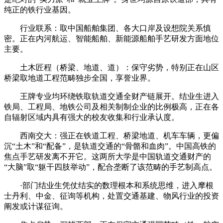
纯正的铁行业基因。
行业联系：取中国船舶集团、各大口岸及设想院关系慎
密。正在内河航运、智能船舶、新能源船舶手艺研发方面地位
主要。
土木匠程（桥梁、地道、道）：保守劣势，特别正在山区
桥梁取地道工程范畴独步全国，享誉业界。
王牌专业均环绕铁取轨道交通全财产链展开。结业生进入
铁局、工程局、地铁公司及相关制制企业的比例极高，正在各
自辐射区域内具有强大的校友收集和行业承认度。
西南交大：强正在铁道工程、桥梁地道、机车车辆，更偏
沉“土木”和“配备”，是轨道交通的“骨骼和血肉”。中国高铁的
焦点手艺研发离不开它。这两所大学是中国轨道交通财产的
“大脑”取“躯干四肢举动”，配合垄断了该范畴的手艺制高点。
·部门结业生凭仗结实的数理根本和系统思维，进入摩根
士丹利、中金、征询等机构，处置交通基建、物风行业的投资
阐发或计谋征询。