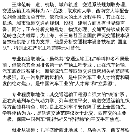
王牌范畴：道、机场、城市轨道、交通系统规划取办理。
交通运输工程同样为 A+ 品级，取东南大学、西南交大等配合
位列全国最顶尖阵营。依托强大的土木匠程学科，其正在公、
机场、城市轨道交通的规划、设想、建制方面具有世界级声
誉。同时，正在分析交通规划、物流办理、交通可持续成长等
范畴也实力雄厚，为上海、长三角甚至全国的严沉交通根本设
备扶植供给了核力支撑。他是分析交通根本设备扶植的“国度
队”，特别正在严沉工程范畴无可替代。
专业程度取地位：虽然其“交通运输工程”学科排名不属最
前，但依托其全国排名第一的车辆工程专业，正在汽车运输、
汽车底盘取智能化、新能源汽车等取道交通慎密相关的范畴实
力极强。取一汽集团唇齿相依，是中国汽车工业人才培育和研
发的绝对焦点。是中国汽车工业的“人才库”和“立异源”。
专业程度取地位：其交通运输工程源自强大的“铁道”系，
正在高速列车空气动力学、列车碰撞平安、轨道交通运输组织
等方面独具特色，特别是正在列车平安保障手艺上全国领先。
学科评估为 A-，是轨道交通范畴仅次于北交、西南交的主要
一极。保障中国列车“跑得快”又“停得稳”的平安手艺焦点。
就业从渠道：几乎垄断西北地域（、乌鲁木齐、西安等铁