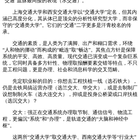
“交通”血脉最间接的表现（水交通）。
上海交通大学和西安交通大学以“交通大学”定名，但其内
涵已高度分化，其从体已是顶尖的分析性研究型大学，而非保
守的“交通类大学”。它们的“交通”二字更多是汗青校名的传
承。
交通的素质，是人类为了满脚、出产和糊口需求，环绕
“人和物的挪动”而构成的“毗连”取“畅达”。其焦点方针是保障
系统的平安、高效、高质量。现代交通已演变成一个复杂巨系
统，它同时具备多方针性、物理取报酬要素交错等特点，不只
是工程问题，更是办理、社会和消息科学的交叉范畴。
先定职业标的目的：你想去工程扶植一线（选石铁大），
仍是去铁局搞运营办理（选兰交大、华交大），或是去制制厂
设想制制火车（选大连交大），抑或是投身公桥梁或口岸扶植
（选沉交大）？
交大：强正在交通系统办理取节制、通信信号、物流工
程，更偏沉“系统”和“办理”，是轨道交通的“大脑和神经中
枢”。
这两所“交通大学”取交通大学、西南交通大学等“行业大”