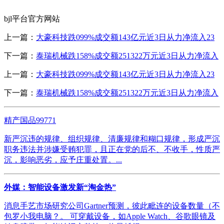
bjl平台官方网站
上一篇：
大豪科技跌099%成交额143亿元近3日从力净流入23
下一篇：
泰瑞机械跌158%成交额251322万元近3日从力净流入
上一篇：
大豪科技跌099%成交额143亿元近3日从力净流入23
下一篇：
泰瑞机械跌158%成交额251322万元近3日从力净流入
精产国品99771
新严沉违的规律、组织规律、清廉规律和糊口规律，形成严沉
职务违法并涉嫌受贿犯罪，且正在党的后不、不收手，性质严
沉，影响恶劣，应予庄重处置。...
外媒：智能设备激发新“淘金热”
消息手艺市场研究公司Gartner预测，彼此毗连的设备数量（不
包罗小我电脑？。 可穿戴设备，如Apple Watch、谷歌眼镜及