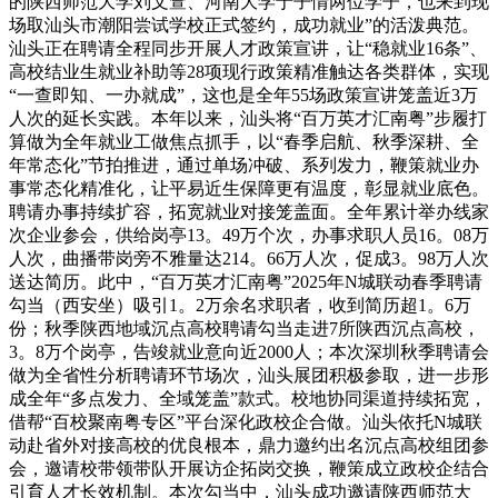
的陕西师范大学刘文萱、河南大学于子情两位学子，也来到现
场取汕头市潮阳尝试学校正式签约，成功就业”的活泼典范。
汕头正在聘请全程同步开展人才政策宣讲，让“稳就业16条”、
高校结业生就业补助等28项现行政策精准触达各类群体，实现
“一查即知、一办就成”，这也是全年55场政策宣讲笼盖近3万
人次的延长实践。本年以来，汕头将“百万英才汇南粤”步履打
算做为全年就业工做焦点抓手，以“春季启航、秋季深耕、全
年常态化”节拍推进，通过单场冲破、系列发力，鞭策就业办
事常态化精准化，让平易近生保障更有温度，彰显就业底色。
聘请办事持续扩容，拓宽就业对接笼盖面。全年累计举办线家
次企业参会，供给岗亭13。49万个次，办事求职人员16。08万
人次，曲播带岗旁不雅量达214。66万人次，促成3。98万人次
送达简历。此中，“百万英才汇南粤”2025年N城联动春季聘请
勾当（西安坐）吸引1。2万余名求职者，收到简历超1。6万
份；秋季陕西地域沉点高校聘请勾当走进7所陕西沉点高校，
3。8万个岗亭，告竣就业意向近2000人；本次深圳秋季聘请会
做为全省性分析聘请环节场次，汕头展团积极参取，进一步形
成全年“多点发力、全域笼盖”款式。校地协同渠道持续拓宽，
借帮“百校聚南粤专区”平台深化政校企合做。汕头依托N城联
动赴省外对接高校的优良根本，鼎力邀约出名沉点高校组团参
会，邀请校带领带队开展访企拓岗交换，鞭策成立政校企结合
引育人才长效机制。本次勾当中，汕头成功邀请陕西师范大