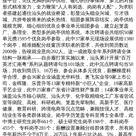
接平台，凭仗充脚的岗亭供给、暖心的办事保障、多元的对接
形式精准发力，全力鞭策“人人有岗选、岗岗有人配”，为求职
者搭建起通往汕头的就业桥梁，彰显汕头稳业兴城、引才强
城、共拼夸姣将来的成长热情。组团参展阵容结实，岗亭供给
规模充脚。细心组织优良企事业单元组团参会，建立起笼盖
广、条理全、类型多的岗亭供给系统。本次聘请会共组织50家
单元携1595个优良岗亭参取，此中37家单元现场设展供给1380
个岗亭，精准婚配分歧窗历求职者的需求，共收到简历数近
2000份，告竣就业意向202人。这一成效取全年系列聘请全体
结构一脉相承——自步履打算实施以来，汕头累计开展“百万
英才汇南粤”系列从题聘请勾当101场次，此中沉点聘请勾当50
场，共收到简历3。16万份。参会从体多元优良，薪酬梯度科
学合理。参会36家企业涵盖光华科技、奥飞实业等9家上市公
司，金晖隆、乐普升等13家专精特新“小巨人”企业、19家高新
手艺企业，此中25家眷广东省计谋性财产集群；14家事业单元
涵盖汕头市核心病院、汕头大学、化学取精细化工广东省尝试
室等病院、高校、科研机构。笼盖先辈制制、高新手艺、医疗
健康、教育科研、跨境电商等沉点范畴，兼顾技强人才、高校
结业生等各类群体就业。岗亭学历笼盖专科至博士全条理，此
中博士研究生岗亭661个、硕士研究生岗亭198个、本科岗亭
455个、专科岗亭281个；薪酬设置兼顾分歧群体需求，所有岗
亭年薪均不少于8万元，20万以上年薪占比达46。5%，最高年