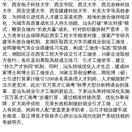
学、西安电子科技大学、西京学院、西北大学、西北农林科技
大学、西安交通大学、西安建建科技大学、长安大学等高校参
取，为持续引进优良人才建立渠道劣势。校地长效合做持续深
化，为城市高质量成长注入持久动能。汕头打破“单次对接”模
式，鞭策合做向“长效共赢”成长。针对纺织服拆财产需求，市
人力资本社会保障局赴西安工程大学精准对接，摸索产学研共
建等长效合做机制。龙湖区取西北大学共建就业创业工做坐，
金晖隆电气等企业搭建练习实践，构成“工做坐+实践”双轨模
式；潮阳区正在西安工程大学设立引才工做坐，10家企业取校
方签约；各区县别离取高校成立练习、引才工做坐等，建立
“持久产才协同”机制。同时，汕头持续优化人才生态，建成88
家博士和博士后工做坐点、38家立异创业孵化，两轮博（硕）
士引进打算累计吸引5200余名高条理人才到岗，人才赋能财产
活力更充沛。此次“百万英才汇南粤”秋季大型分析聘请会的落
幕，是汕头就业引才工做的新起点。下来汕头将持续深化实施
“百万英才汇南粤”步履打算，通过精准对接供需、优化办事保
障，扩大岗亭供给、完美长效机制做好就业引才工做，让“人
人有岗选、岗岗有人配”笼盖更多求职者，以引才稳业建牢成
长根底，取泛博英才联袂齐心拼出汕头现代化财产系统扶植的
夸姣明天。