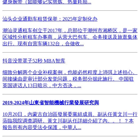
健身腕带（如能够记实熬炼、热量耗损...
汕头企业通勤车租赁保举：2025年定制化办
潮汕灵通租车创立于2017年，总部位于潮州市湘桥区，是一家
区域性分析租车办事商，从营大巴包车、会务接送及旅逛集体
出行。现有自营车辆132台，合做收...
抖音没带罩子52秒 MBA智库
细致分解两个企业补税案例，也能必然程度上消弭上述担心。
间接缘由是审计部分发觉问题，税务部分据此施行。 中国驻
英国讲话人13日暗示，中方否决，...
2019-2024年山東省智能機械行業發展研究與
10月20日，內蒙古自治區發展委黨組成員、副从任黃文川一行
蒞臨我院调查調研。黃文川副从任詳細介紹了內。。！ ？本
報告所有內容受法令保護，中華人...