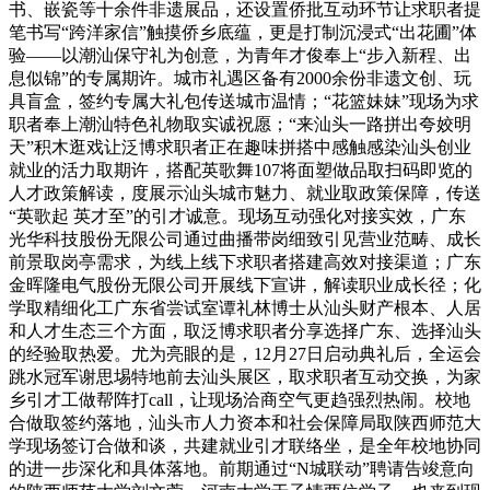
书、嵌瓷等十余件非遗展品，还设置侨批互动环节让求职者提
笔书写“跨洋家信”触摸侨乡底蕴，更是打制沉浸式“出花圃”体
验——以潮汕保守礼为创意，为青年才俊奉上“步入新程、出
息似锦”的专属期许。城市礼遇区备有2000余份非遗文创、玩
具盲盒，签约专属大礼包传送城市温情；“花篮妹妹”现场为求
职者奉上潮汕特色礼物取实诚祝愿；“来汕头一路拼出夸姣明
天”积木逛戏让泛博求职者正在趣味拼搭中感触感染汕头创业
就业的活力取期许，搭配英歌舞107将面塑做品取扫码即览的
人才政策解读，度展示汕头城市魅力、就业取政策保障，传送
“英歌起 英才至”的引才诚意。现场互动强化对接实效，广东
光华科技股份无限公司通过曲播带岗细致引见营业范畴、成长
前景取岗亭需求，为线上线下求职者搭建高效对接渠道；广东
金晖隆电气股份无限公司开展线下宣讲，解读职业成长径；化
学取精细化工广东省尝试室谭礼林博士从汕头财产根本、人居
和人才生态三个方面，取泛博求职者分享选择广东、选择汕头
的经验取热爱。尤为亮眼的是，12月27日启动典礼后，全运会
跳水冠军谢思埸特地前去汕头展区，取求职者互动交换，为家
乡引才工做帮阵打call，让现场洽商空气更趋强烈热闹。校地
合做取签约落地，汕头市人力资本和社会保障局取陕西师范大
学现场签订合做和谈，共建就业引才联络坐，是全年校地协同
的进一步深化和具体落地。前期通过“N城联动”聘请告竣意向