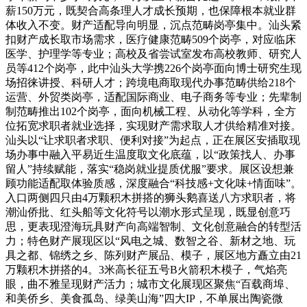
薪150万元，既契合高条理人才成长预期，也保障根本就业群
体收入不变。财产适配导向明显，沉点范畴岗亭集中。汕头紧
扣财产成长取市场需求，医疗健康范畴509个岗亭，对应临床
医学、护理学等专业；高校及省尝试室发布高校教师、研究人
员等412个岗亭，此中汕头大学携226个岗亭面向博士研究生现
场招徕讲授、科研人才；跨境电商取现代办事范畴供给218个
运营、外贸类岗亭，适配国际商业、电子商务等专业；先辈制
制范畴推出102个岗亭，面向机械工程、从动化等学科，全方
位拓宽求职者就业选择，实现财产需求取人才供给精准对接。
汕头以“让求职者求职、便利对接”为起点，正在展区安插取现
场办事中融入平易近生温度取文化底蕴，以“政策找人、办事
留人”持续赋能，落实“稳岗就业提质优服”要求。展区设想兼
顾功能适配取体验质感，深度融合“科技感+文化味+情面味”。
入口两侧四只由4万颗积木拼搭的狮头鹅喜送八方求职者，将
潮汕侨批、红头船等文化符号以潮水形式呈现，既显创意巧
思，更表现澄海玩具财产向高端智制、文化创意融合的转型活
力；特色财产展现区以“风电之城、数智之谷、新材之地、玩
具之都、锦绣之乡、陈列财产展品、模子，展区地方矗立由21
万颗积木拼搭的4。3米高长征五号B火箭积木模子，气焰亮
眼，曲不雅呈现财产活力；城市文化展现区聚焦“百载商埠、
和美侨乡、美食孤岛、绿美山海”四大IP，不单展出陶瓷微