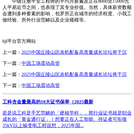
中级注册平安工程师的平均月薪遍及正在8000至15000元
人平易近币之间，也表现了其专业价值。当然，具体薪资数额
会遭到多种要素的影响，包罗所正在城市的经济程度、小我工
做经验、所外行业范畴以及企业规模等。
bjl平台官方网站
上一篇：
2025中国丘陵山区农机配备高质量成长论坛将于沉
下一篇：
中国工场震动高管
上一篇：
2025中国丘陵山区农机配备高质量成长论坛将于沉
下一篇：
中国工场震动高管
工科含金量最高的10大证书保举（2025最新
若是说工科是手艺范畴的「硬核学科」，那行业证书就是职业
成长的「黄金通行证」！想要正在人工智能、持证者可衔接
35kV以上输变电工程设想，2025年国...