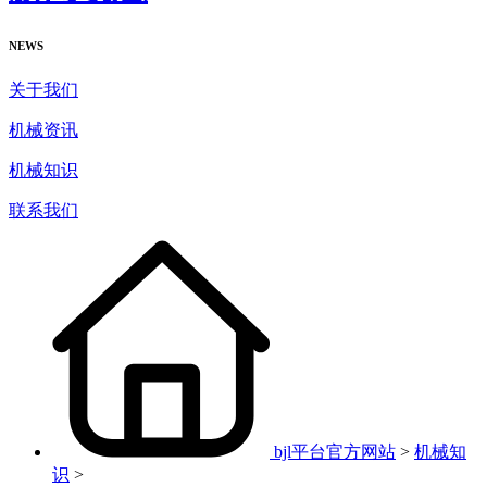
NEWS
关于我们
机械资讯
机械知识
联系我们
bjl平台官方网站
>
机械知
识
>