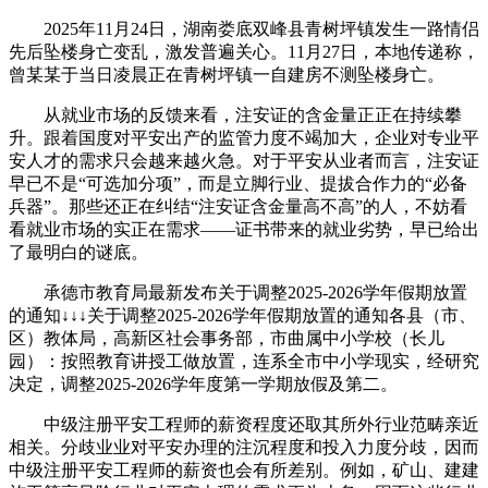
2025年11月24日，湖南娄底双峰县青树坪镇发生一路情侣
先后坠楼身亡变乱，激发普遍关心。11月27日，本地传递称，
曾某某于当日凌晨正在青树坪镇一自建房不测坠楼身亡。
从就业市场的反馈来看，注安证的含金量正正在持续攀
升。跟着国度对平安出产的监管力度不竭加大，企业对专业平
安人才的需求只会越来越火急。对于平安从业者而言，注安证
早已不是“可选加分项”，而是立脚行业、提拔合作力的“必备
兵器”。那些还正在纠结“注安证含金量高不高”的人，不妨看
看就业市场的实正在需求——证书带来的就业劣势，早已给出
了最明白的谜底。
承德市教育局最新发布关于调整2025-2026学年假期放置
的通知↓↓↓关于调整2025-2026学年假期放置的通知各县（市、
区）教体局，高新区社会事务部，市曲属中小学校（长儿
园）：按照教育讲授工做放置，连系全市中小学现实，经研究
决定，调整2025-2026学年度第一学期放假及第二。
中级注册平安工程师的薪资程度还取其所外行业范畴亲近
相关。分歧业业对平安办理的注沉程度和投入力度分歧，因而
中级注册平安工程师的薪资也会有所差别。例如，矿山、建建