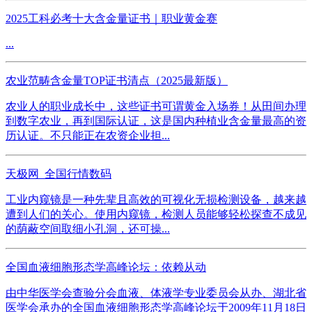
2025工科必考十大含金量证书｜职业黄金赛
...
农业范畴含金量TOP证书清点（2025最新版）
农业人的职业成长中，这些证书可谓黄金入场券！从田间办理
到数字农业，再到国际认证，这是国内种植业含金量最高的资
历认证。不只能正在农资企业担...
天极网_全国行情数码
工业内窥镜是一种先辈且高效的可视化无损检测设备，越来越
遭到人们的关心。使用内窥镜，检测人员能够轻松探查不成见
的荫蔽空间取细小孔洞，还可操...
全国血液细胞形态学高峰论坛：依赖从动
由中华医学会查验分会血液、体液学专业委员会从办、湖北省
医学会承办的全国血液细胞形态学高峰论坛于2009年11月18日