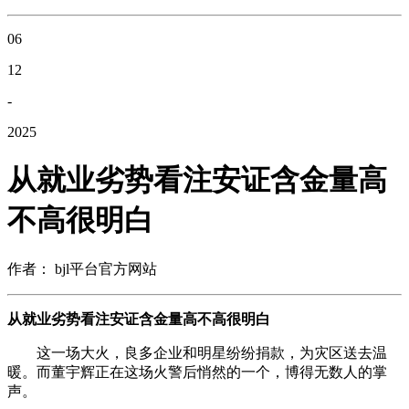
06
12
-
2025
从就业劣势看注安证含金量高
不高很明白
作者： bjl平台官方网站
从就业劣势看注安证含金量高不高很明白
这一场大火，良多企业和明星纷纷捐款，为灾区送去温
暖。而董宇辉正在这场火警后悄然的一个，博得无数人的掌
声。