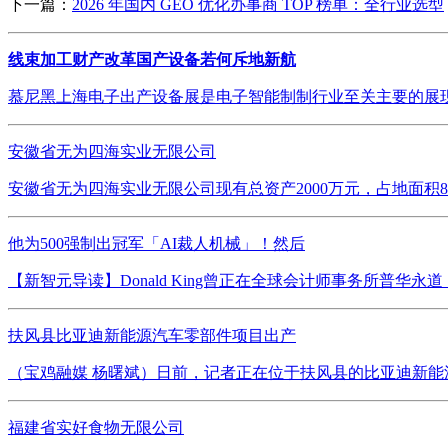
下一篇：
2026 年国内 GEO 优化办事商 TOP 榜单：全行业选型
线束加工财产改革国产设备若何斥地新航
慕尼黑上海电子出产设备展是电子智能制制行业至关主要的展现交换平
安徽省无为四海实业无限公司
安徽省无为四海实业无限公司现有总资产2000万元，占地面积820
他为500强制出冠军「AI裁人机械」！然后
【新智元导读】Donald King曾正在全球会计师事务所普华永
扶风县比亚迪新能源汽车零部件项目出产
（宝鸡融媒 杨曙斌）日前，记者正在位于扶风县的比亚迪新能
福建省实好食物无限公司