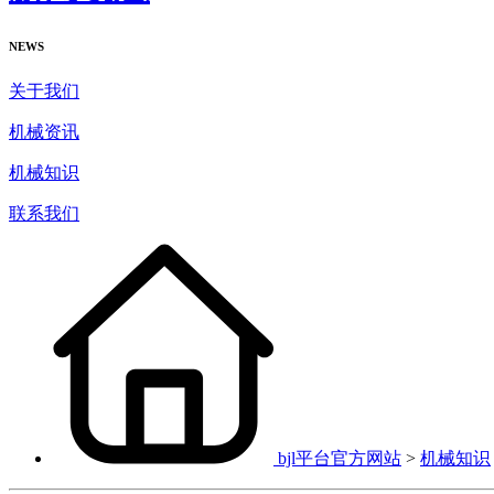
NEWS
关于我们
机械资讯
机械知识
联系我们
bjl平台官方网站
>
机械知识