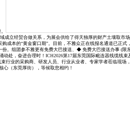
径。
地域成立经贸合做关系，为展会供给了得天独厚的财产土壤取市场
购成本的“黄金窗口期”。目前，不雅众正在线报名通道已正式，
份。组团参不雅更有免费大巴接送、◆ 免费大巴接送办事 (限
涌动处，奋进合理时！ICH2026第17届东莞国际毗连器线缆
器线束行业的采购商、研发人员、行业从业者、专家学者莅临现场
展览核心（东莞厚街），等候取您相约！