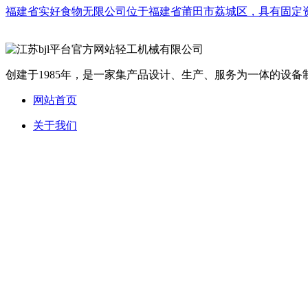
福建省实好食物无限公司位于福建省莆田市荔城区，具有固定资产5
创建于1985年，是一家集产品设计、生产、服务为一体的设备制
网站首页
关于我们