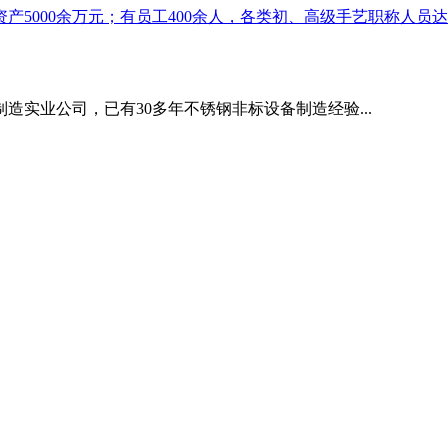
000余万元；有员工400余人，各类初、高级手艺职称人员达56人
造实业公司，已有30多年不锈钢非标设备制造经验...