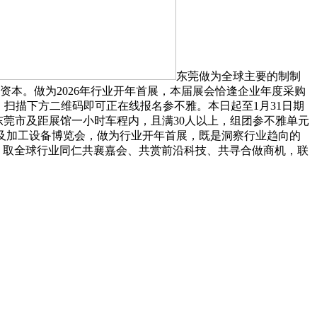
东莞做为全球主要的制制
资本。做为2026年行业开年首展，本届展会恰逢企业年度采购
扫描下方二维码即可正在线报名参不雅。本日起至1月31日期
东莞市及距展馆一小时车程内，且满30人以上，组团参不雅单元
线束及加工设备博览会，做为行业开年首展，既是洞察行业趋向的
，取全球行业同仁共襄嘉会、共赏前沿科技、共寻合做商机，联