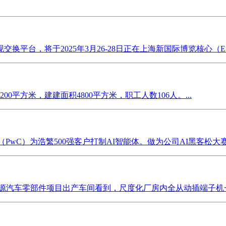
台，将于2025年3月26-28日正在上海新国际博览核心（E1-E
0平方米，建建面积4800平方米，职工人数106人。...
道（PwC）为浩繁500强客户打制AI智能体。做为公司AI黑客松大赛
源汽车零部件项目出产车间看到，尺度化厂房内全从动插端子机一