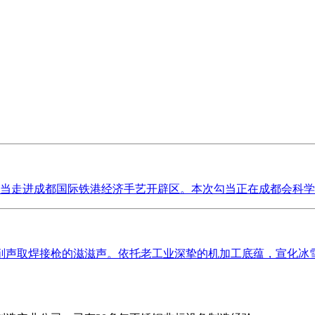
勾当走进成都国际铁港经济手艺开辟区。本次勾当正在成都会科学手
声取焊接枪的滋滋声。依托老工业深挚的机加工底蕴，宣化冰雪财