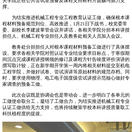
关学院正在公共尝试室预备及课程支持材料方面赐与鼎力支
撑。
为结实推进机械工程专业工程教育认证工做，确保根本课
程材料预备规范到位、高效推进，1月21日下战书，校党委常
委、副校长李建波掌管会议并讲话，各相关学院分担本科讲授
担任人、机械工程专业担任人及教务处相关人员加入会议。
教务处分担担任人对根本课程材料预备工做进行了具体摆
设。要求各相关学院对照认证专业结业要求目标点，于寒假期
间沉点完成课程讲授纲领的修订及课程方针告竣度评价演讲的
撰写取计较，正在新学期开学第一周内将相关材料提交至机电
工程学院，并做好试卷、尝试演讲等原始材料的规范存档。同
时，要求使用物理、电工电子国度级尝试讲授示范核心做好专
家调查的预备工做。
此次会议既是协调会也是带动会，进一步明白了各单元的
工做使命取分工，凝结了工做合力，为结实推进机械工程专业
认证工做供给无力支持，也将持续鞭策学校本科讲授质量取工
科扶植程度的提拔。