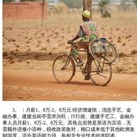
3。 ：月薪1。8万-2。8万元 经济增速快，消息手艺、金
融办事、建建业岗亭需求兴旺，IT行政、建建手艺工、金融办
事人员月薪1。8万-2。8万元。其焦点劣势是英语为言语，无
需额外进修小语种，税收政策敌对，糊口成本低于其他欧洲发
财国度，适合英语能力强、有相关专业技术的求职者。