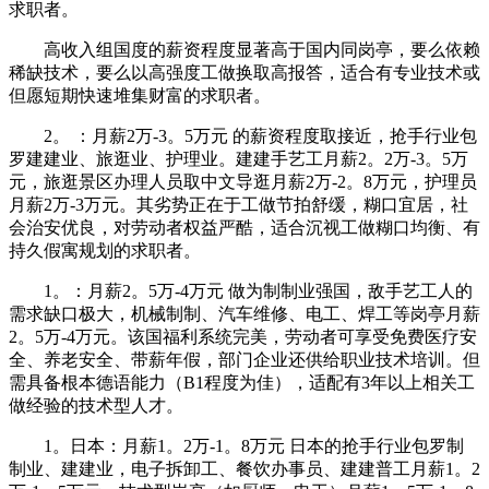
求职者。
高收入组国度的薪资程度显著高于国内同岗亭，要么依赖
稀缺技术，要么以高强度工做换取高报答，适合有专业技术或
但愿短期快速堆集财富的求职者。
2。 ：月薪2万-3。5万元 的薪资程度取接近，抢手行业包
罗建建业、旅逛业、护理业。建建手艺工月薪2。2万-3。5万
元，旅逛景区办理人员取中文导逛月薪2万-2。8万元，护理员
月薪2万-3万元。其劣势正在于工做节拍舒缓，糊口宜居，社
会治安优良，对劳动者权益严酷，适合沉视工做糊口均衡、有
持久假寓规划的求职者。
1。：月薪2。5万-4万元 做为制制业强国，敌手艺工人的
需求缺口极大，机械制制、汽车维修、电工、焊工等岗亭月薪
2。5万-4万元。该国福利系统完美，劳动者可享受免费医疗安
全、养老安全、带薪年假，部门企业还供给职业技术培训。但
需具备根本德语能力（B1程度为佳），适配有3年以上相关工
做经验的技术型人才。
1。日本：月薪1。2万-1。8万元 日本的抢手行业包罗制
制业、建建业，电子拆卸工、餐饮办事员、建建普工月薪1。2