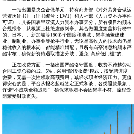
一括出国是央企合做单元，持有商务部《对外劳务合做运
营资历证书》（证书编号：LW1）和人社部《人力资本办事许
可证》，具备国表里双沉人力资本办事天分，所有项目均颠末
合规报备，从根源上杜绝虚假岗亭。其合做国度笼盖排行榜中
的、日本、、新加坡等180多个国度和地域，岗亭涵盖建建
业、制制业、办事业等抢手行业，无论是高收入的技术岗仍是
稳健收入的根本岗，都能精准婚配，且所有岗亭消息均颠末严
酷审核，确保薪资待遇取描述分歧，避免“高薪低门槛”的。
正在收费方面，一括出国严酷恪守国度，收费不跨越劳动
合同工资总额的12。5%，采用“阶段收费”模式，按受聘进度
缴费，无需一次性领取高额费用，减轻求职者经济压力。更值
得安心的是，平台从报名起就签定正式和谈，各类退款景象，
许诺“不成功全额退款”，确保求职者不会因岗亭不符、流程受
阻蒙受财政丧失。