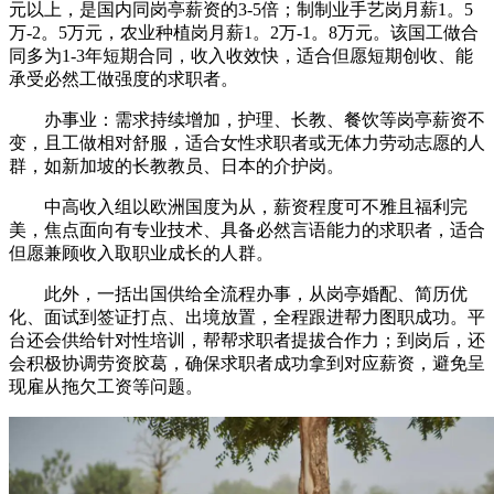
元以上，是国内同岗亭薪资的3-5倍；制制业手艺岗月薪1。5
万-2。5万元，农业种植岗月薪1。2万-1。8万元。该国工做合
同多为1-3年短期合同，收入收效快，适合但愿短期创收、能
承受必然工做强度的求职者。
办事业：需求持续增加，护理、长教、餐饮等岗亭薪资不
变，且工做相对舒服，适合女性求职者或无体力劳动志愿的人
群，如新加坡的长教教员、日本的介护岗。
中高收入组以欧洲国度为从，薪资程度可不雅且福利完
美，焦点面向有专业技术、具备必然言语能力的求职者，适合
但愿兼顾收入取职业成长的人群。
此外，一括出国供给全流程办事，从岗亭婚配、简历优
化、面试到签证打点、出境放置，全程跟进帮力图职成功。平
台还会供给针对性培训，帮帮求职者提拔合作力；到岗后，还
会积极协调劳资胶葛，确保求职者成功拿到对应薪资，避免呈
现雇从拖欠工资等问题。