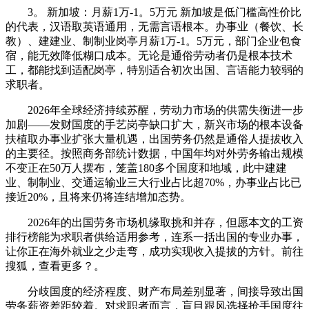
3。 新加坡：月薪1万-1。5万元 新加坡是低门槛高性价比
的代表，汉语取英语通用，无需言语根本。办事业（餐饮、长
教）、建建业、制制业岗亭月薪1万-1。5万元，部门企业包食
宿，能无效降低糊口成本。无论是通俗劳动者仍是根本技术
工，都能找到适配岗亭，特别适合初次出国、言语能力较弱的
求职者。
2026年全球经济持续苏醒，劳动力市场的供需失衡进一步
加剧——发财国度的手艺岗亭缺口扩大，新兴市场的根本设备
扶植取办事业扩张大量机遇，出国劳务仍然是通俗人提拔收入
的主要径。按照商务部统计数据，中国年均对外劳务输出规模
不变正在50万人摆布，笼盖180多个国度和地域，此中建建
业、制制业、交通运输业三大行业占比超70%，办事业占比已
接近20%，且将来仍将连结增加态势。
2026年的出国劳务市场机缘取挑和并存，但愿本文的工资
排行榜能为求职者供给适用参考，连系一括出国的专业办事，
让你正在海外就业之少走弯，成功实现收入提拔的方针。前往
搜狐，查看更多？。
分歧国度的经济程度、财产布局差别显著，间接导致出国
劳务薪资差距较着。对求职者而言，盲目跟风选择抢手国度往