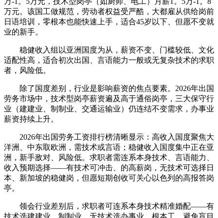
万-1。5万元，技术型岗亭（如厨师、电工）月薪1。5万-1。8
万元。该国工做规范，劳动者权益受严酷，大都雇从供给岗前
日语培训，零根本也能快速上手，适合45岁以下、但愿不变就
业的新手。
稳健收入组以亚洲国度为从，薪资不变、门槛较低、文化
适配性高，适合初次出国、言语能力一般或无复杂技术的求职
者，风险低。
除了国度差别，行业是影响薪资的焦点要素。2026年出国
劳务市场中，技术型岗亭薪资遍及高于通俗岗亭，三大保守行
业（建建业、制制业、交通运输业）仍连结不变需求，办事业
薪资持续上升。
2026年出国劳务工资排行榜清晰显示：高收入国度聚焦大
洋洲、中东取欧洲，需技术或言语；稳健收入国度集中正在亚
洲，新手敌对、风险低。求职者需连系本身技术、言语能力、
收入预期选择——有技术可冲击、的高薪岗，无技术可选择日
本、新加坡的稳健岗，但愿短期创收可关心以色列的高报答岗
亭。
领会行业差别后，求职者可连系本身技术精准婚配——有
技术选建建业、制制业，无技术选办事业、根本工，避免盲目