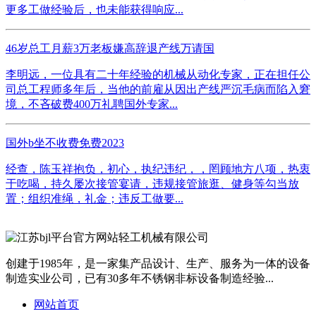
更多工做经验后，也未能获得响应...
46岁总工月薪3万老板嫌高辞退产线万请国
李明远，一位具有二十年经验的机械从动化专家，正在担任公
司总工程师多年后，当他的前雇从因出产线严沉毛病而陷入窘
境，不吝破费400万礼聘国外专家...
国外b坐不收费免费2023
经查，陈玉祥抱负，初心，执纪违纪，，罔顾地方八项，热衷
于吃喝，持久屡次接管宴请，违规接管旅逛、健身等勾当放
置；组织准绳，礼金；违反工做要...
创建于1985年，是一家集产品设计、生产、服务为一体的设备
制造实业公司，已有30多年不锈钢非标设备制造经验...
网站首页