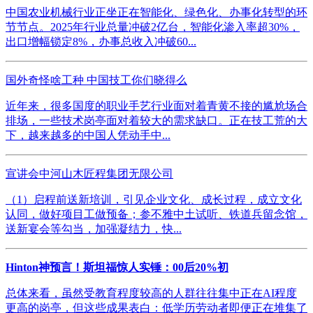
中国农业机械行业正坐正在智能化、绿色化、办事化转型的环
节节点。2025年行业总量冲破2亿台，智能化渗入率超30%，
出口增幅锁定8%，办事总收入冲破60...
国外奇怪啥工种 中国技工你们晓得么
近年来，很多国度的职业手艺行业面对着青黄不接的尴尬场合
排场，一些技术岗亭面对着较大的需求缺口。正在技工荒的大
下，越来越多的中国人凭动手中...
宣讲会中河山木匠程集团无限公司
（1）启程前送新培训，引见企业文化、成长过程，成立文化
认同，做好项目工做预备；参不雅中土试听、铁道兵留念馆，
送新宴会等勾当，加强凝结力，快...
Hinton神预言！斯坦福惊人实锤：00后20%初
总体来看，虽然受教育程度较高的人群往往集中正在AI程度
更高的岗亭，但这些成果表白：低学历劳动者即便正在堆集了