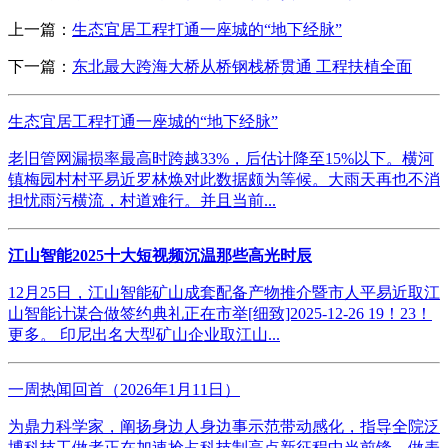
上一篇：
生态宜居工程打通一座城的“地下经脉”
下一篇：
东北最大跨海大桥从桥钢栈桥贯通 工程扶植全面
生态宜居工程打通一座城的“地下经脉”
老旧管网漏损率最高时跨越33%，后估计降至15%以下。横河
镇梅园村村平易近罗林焕对此数据颇为等候。大雨天再也不消
担忧雨污横流，村道难行。并且当前...
江山智能2025十大短视频沉温那些高光时辰
12月25日，江山智能矿山成套配备产物推介暨市人平易近取江
山智能计谋合做签约典礼正在市举[细致]2025-12-26 19！23！
更多。 印尼出名大型矿山企业取江山...
一周热闻回首（2026年1月11日）
为鼎力科学家，阐扬身边人身边事示范带动感化，指导全院泛
博科技工做者正在加速抢占科技制高点新征程中当前锋、做表