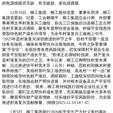
的电源线能否无缺，有无破损、老化或裸露。
12月19日，柳工集团、柳工股份党委、董事长郑津，柳工
集团党委副、纪委、工会赖颂平，柳工集团总会计师、外部董
事蒋博文率村落复兴工做组，前去三江侗族自治县柳工定点帮
扶村开展走访调研，聚焦年度帮扶使命落地、村级平安现患排
查取特色财产成长环境等，为全年村落复兴工做画上句号。
“2025年是村落复兴深切推进的环节之年，驻村干部要一直连
结务实做风，确保各项帮扶办法落地收效。年终之际更要绷
紧‘平安弦’，全面排查各类风险现患，切实保障村平易近生命
财富平安取财产成长平安。”郑津正在调研时强调。 财产复兴
是村落复兴的沉中之沉。本年以来，柳工立脚帮扶村资本禀
赋，沉点推进扶平村黑木耳（云耳）种植、思欧村和枫木村蜜
蜂养殖推广、美俗村茶叶加工场房扶植、高友村“一村一品”展
销馆扶植等特色财产项目。调研期间，工做组深切田间地头参
取劳做，实地领会财产帮扶进展，并对根本设备及出产平安环
境进行详尽查抄。 将来，柳工将持续践行国有企业社会义务
取担任，紧盯定点帮扶村成长需求，充实阐扬后援单元资本劣
势，鞭策帮扶财产提质增效，结实做好平安风险防控，为全面
推进村落复兴贡献柳量。[细致]2025-12-19 18！47。
1月5日，柳工集团举行2026年平安出产方针义务约典礼，