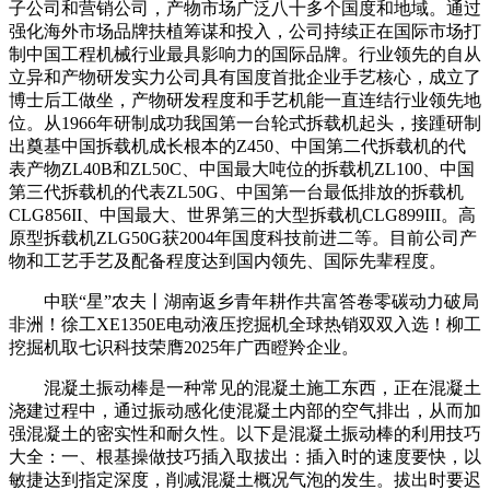
子公司和营销公司，产物市场广泛八十多个国度和地域。通过
强化海外市场品牌扶植筹谋和投入，公司持续正在国际市场打
制中国工程机械行业最具影响力的国际品牌。行业领先的自从
立异和产物研发实力公司具有国度首批企业手艺核心，成立了
博士后工做坐，产物研发程度和手艺机能一直连结行业领先地
位。从1966年研制成功我国第一台轮式拆载机起头，接踵研制
出奠基中国拆载机成长根本的Z450、中国第二代拆载机的代
表产物ZL40B和ZL50C、中国最大吨位的拆载机ZL100、中国
第三代拆载机的代表ZL50G、中国第一台最低排放的拆载机
CLG856II、中国最大、世界第三的大型拆载机CLG899III。高
原型拆载机ZLG50G获2004年国度科技前进二等。目前公司产
物和工艺手艺及配备程度达到国内领先、国际先辈程度。
中联“星”农夫丨湖南返乡青年耕作共富答卷零碳动力破局
非洲！徐工XE1350E电动液压挖掘机全球热销双双入选！柳工
挖掘机取七识科技荣膺2025年广西瞪羚企业。
混凝土振动棒是一种常见的混凝土施工东西，正在混凝土
浇建过程中，通过振动感化使混凝土内部的空气排出，从而加
强混凝土的密实性和耐久性。以下是混凝土振动棒的利用技巧
大全：一、根基操做技巧插入取拔出：插入时的速度要快，以
敏捷达到指定深度，削减混凝土概况气泡的发生。拔出时要迟