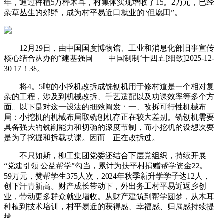
年，通过种植5万棒木耳，村集体实现增收了15。2万元，已经
杂草丛生的郊野，成为村平易近口就业的“但愿田”。
12月29日，由中国国度博物馆、工业和消息化部旧事宣传
核心结合从办的“建基强国——中国制制‘十四五[细致]2025-12-
30 17！38。
将4。5吨的小挖机改拆成铣刨机用于修村道是一个相对复
杂的工程，涉及到机械改拆、手艺适配以及功课效率等多个方
面。以下是对这一设法的细致阐发：一、改拆可行性机械布
局：小挖机的机械布局取铣刨机存正在较大差别。铣刨机需要
具备强大的铣削能力和切确的深度节制，而小挖机的设想次要
是为了挖掘和拆载功课。因而，正在改拆过。
不只如斯，柳工集团党委还结合下层党组织，持续开展
“党建引领 公益帮学”勾当，累计为扶平村捐赠帮学资金22。
59万元，赞帮学生375人次，2024年秋季新升学学子达12人，
创下汗青新高。财产成长带动下，外出务工村平易近返乡创
业，带动更多群众就业增收。从财产建筑到帮学圆梦，从木耳
种植到技术培训，村平易近的获得感、幸福感、归属感持续提
拔。