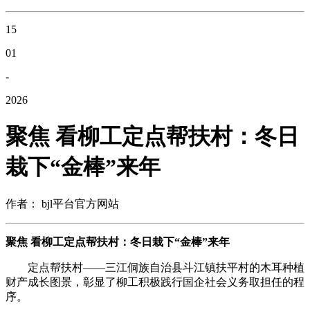
15
01
-
2026
聚焦 看柳工定点帮扶村：冬日
栽下“金棒”来年
作者： bjl平台官方网站
聚焦 看柳工定点帮扶村：冬日栽下“金棒”来年
定点帮扶村——三江侗族自治县斗江镇扶平村的木耳种植
财产成长图景，彰显了柳工积极践行国企社会义务取担任的程
序。