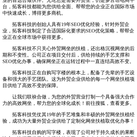
业的首选合做伙伴。无论您是需要外贸坐，仍是多言语电商平
台，拓客科技都能为您供给全面、帮帮您的企业正在国际市场
中快速成长，博得更多商机。
拓客科技的创始人具有19年SEO优化经验，针对外贸企
业，拓客科技制定了合适国际化要求的SEO优化策略，帮帮企
业正在全球市场中获得更多。
拓客科技不只关心外贸网坐的扶植，还出格沉视网坐的后
期和不变性。公司正在项目交付后，供给持续的手艺支撑和
SEO优化办事，确保网坐正在运转过程中一直连结高效不变。
拓客科技正在自购写字楼的根本上，配备了先辈的手艺设
备和强大的手艺团队。这为外贸企业供给的每一个网坐扶植项
目供给了高效不变的保障。
让我们联袂合做，为您的外贸营业打制一个具备强大合作
力的高效网坐，帮力您的全球化成长！前往搜狐，查看更多。
拓客科技凭仗其19年的手艺堆集和丰硕的外贸网坐扶植经
验，成功为大量外贸企业供给了定制化网坐扶植取优化办事！
拓客科技自购的写字楼，表现了公司对于持久成长的果断