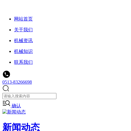
网站首页
关于我们
机械资讯
机械知识
联系我们
0513-83266698
确认
新闻动态