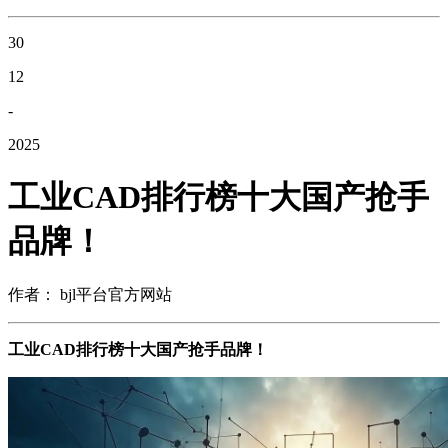
30
12
-
2025
工业CAD排行榜十大国产抢手
品牌！
作者： bjl平台官方网站
工业CAD排行榜十大国产抢手品牌！