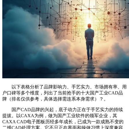
以下表格分析了品牌影响力、手艺实力、市场拥有率、用
户口碑等多个维度，列出了当前抢手的十大国产工业CAD品
牌（排名仅供参考，具体选择需连系本身需求）？。
国产CAD品牌的兴起，底子动力正在于手艺实力的持续
提拔。以CAXA为例，做为国产工业软件的领军企业，其
CAXA CAD电子图板历经多年成长，已成为一款成熟不变的
二维CAD处理方案。它不只正在界面和操做习惯上深度兼容