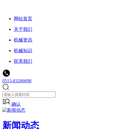
网站首页
关于我们
机械资讯
机械知识
联系我们
0513-83266698
确认
新闻动态