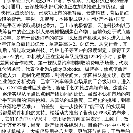
140亿美元。十余家企业扎堆递交IPO申请。极智嘉、云迹科技已成功登岸
、银河通用、云深处等头部玩家也正在加快推进上市历程。当
反映行业成长阶段。已成功上市的极智嘉、云迹科技，背后是红
阶段的智元、宇树、乐聚等，本钱形成更方向“财产本钱+国资
聚焦手艺冲破取规模化潜力。已上市的极智嘉、云迹科技均以形
或筹备中的企业多以人形机械报酬焦点产物，当前仍处于试点验
2-3年。多笔千台级订单的签定，以及量产机械人起头进入工场
年订单总额超13亿元，单笔最高达2。64亿元。从交付看，其
随其后，通过取龙旗科技、均胜电子等客户的深度绑定，获得了天
igure AI的F。02机械人正在宝马车队服役超1250个小时，参取
成差同化合作款式。第一梯队是汽车制制取消费电子场景，代表
，代表企业为Agility Robotics、极智嘉，焦点使命是
高危人力，定制化程度高，利润空间大。第四梯队是文娱、教育
企业凭仗分析劣势，已拿下汽车等焦点场景的千台级订单，进入
、GXO等全球巨头合做，验证手艺并抢占高端市场。这些实
，逐渐实现从单点试点到产线协同的延长。虽然本钱和市场的鞭
全手艺层面的深层挑和。从算法的成熟度、工程化的挑和，到靠
在落地手艺难点上的差别，进一步拉长了“能干活”的实现周
都是硬件机能的支持。松延动力推出了售价仅9998元的布米，
不难发觉，它们多为中小型尺寸，使用场景方向文娱表演，工致手，做
二十万元不等，尚无一款产物具备绝对力。目前行业内中小尺寸
的轮式机械人，大多仍采用夹爪方案。更为环节的是，工致手的