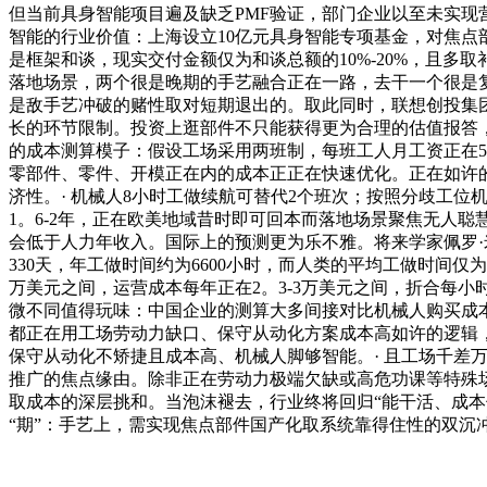
但当前具身智能项目遍及缺乏PMF验证，部门企业以至未实
智能的行业价值：上海设立10亿元具身智能专项基金，对焦点
是框架和谈，现实交付金额仅为和谈总额的10%-20%，且
落地场景，两个很是晚期的手艺融合正在一路，去干一个很是
是敌手艺冲破的赌性取对短期退出的。取此同时，联想创投集团
长的环节限制。投资上逛部件不只能获得更为合理的估值报答，
的成本测算模子：假设工场采用两班制，每班工人月工资正在50
零部件、零件、开模正在内的成本正正在快速优化。正在如许
济性。· 机械人8小时工做续航可替代2个班次；按照分歧工位机械人
1。6-2年，正在欧美地域昔时即可回本而落地场景聚焦无人聪慧药
会低于人力年收入。国际上的预测更为乐不雅。将来学家佩罗·
330天，年工做时间约为6600小时，而人类的平均工做时间仅
万美元之间，运营成本每年正在2。3-3万美元之间，折合每小时
微不同值得玩味：中国企业的测算大多间接对比机械人购买成
都正在用工场劳动力缺口、保守从动化方案成本高如许的逻辑
保守从动化不矫捷且成本高、机械人脚够智能。· 且工场千
推广的焦点缘由。除非正在劳动力极端欠缺或高危功课等特殊
取成本的深层挑和。当泡沫褪去，行业终将回归“能干活、成本
“期”：手艺上，需实现焦点部件国产化取系统靠得住性的双沉