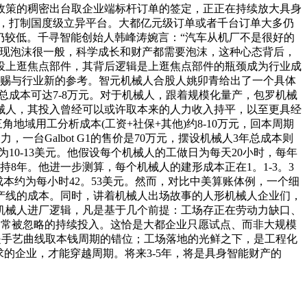
政策的稠密出台取企业端标杆订单的签定，正正在持续放大具身
企业，打制国度级立异平台。大都亿元级订单或者千台订单大多仍
比仍较低。千寻智能创始人韩峰涛婉言：“汽车从机厂不是很好的
呈现泡沫很一般，科学成长和财产都需要泡沫，这种心态背后，
向投上逛焦点部件，其背后逻辑是上逛焦点部件的瓶颈成为行业成
时赐与行业新的参考。智元机械人合股人姚卯青给出了一个具体
的总成本可达7-8万元。对于机械人，跟着规模化量产，包罗机械
械人，其投入曾经可以或许取本来的人力收入持平，以至更具经
三角地域用工分析成本(工资+社保+其他)约8-10万元，回本周期
一台Galbot G1的售价是70万元，摆设机械人3年总成本则
0-13美元。他假设每个机械人的工做日为每天20小时，每年
持8年。他进一步测算，每个机械人的建形成本正在1。1-3。3
人成本约为每小时42。53美元。然而，对比中美算账体例，一个细
产线的成本。同时，讲着机械人出场故事的人形机械人企业们，
机械人进厂逻辑，凡是基于几个前提：工场存正在劳动力缺口、
、常被忽略的持续投入。这恰是大都企业只愿试点、而非大规模
是手艺曲线取本钱周期的错位；工场落地的光鲜之下，是工程化
的企业，才能穿越周期。将来3-5年，将是具身智能财产的