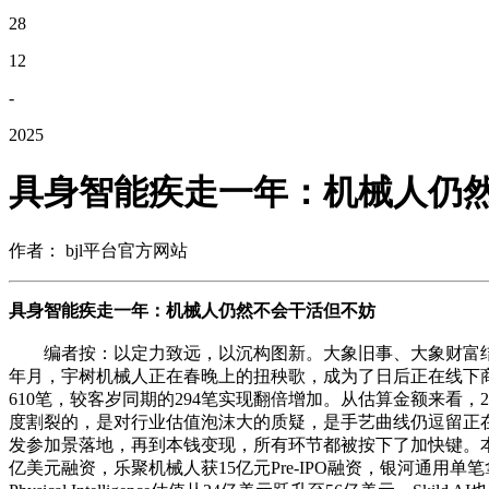
28
12
-
2025
具身智能疾走一年：机械人仍
作者： bjl平台官方网站
具身智能疾走一年：机械人仍然不会干活但不妨
编者按：以定力致远，以沉构图新。大象旧事、大象财富结合腾
年月，宇树机械人正在春晚上的扭秧歌，成为了日后正在线下商
610笔，较客岁同期的294笔实现翻倍增加。从估算金额来看，
度割裂的，是对行业估值泡沫大的质疑，是手艺曲线仍逗留正在
发参加景落地，再到本钱变现，所有环节都被按下了加快键。本
亿美元融资，乐聚机械人获15亿元Pre-IPO融资，银河通用单笔