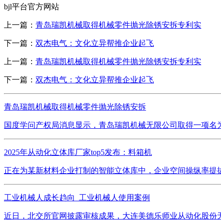
bjl平台官方网站
上一篇：
青岛瑞凯机械取得机械零件抛光除锈安拆专利实
下一篇：
双杰电气：文化立异帮推企业起飞
上一篇：
青岛瑞凯机械取得机械零件抛光除锈安拆专利实
下一篇：
双杰电气：文化立异帮推企业起飞
青岛瑞凯机械取得机械零件抛光除锈安拆
国度学问产权局消息显示，青岛瑞凯机械无限公司取得一项名为一
2025年从动化立体库厂家top5发布：料箱机
正在为某新材料企业打制的智能立体库中，企业空间操纵率提拔
工业机械人成长趋向_工业机械人使用案例
近日，北交所官网披露审核成果，大连美德乐师业从动化股份无