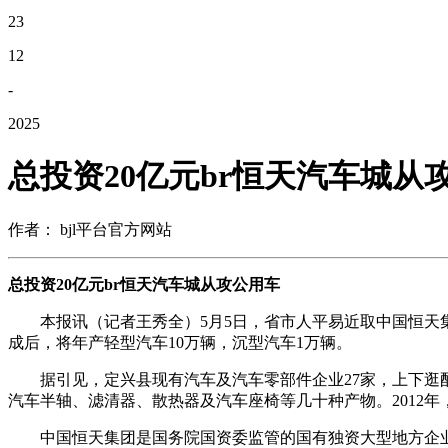
23
12
-
2025
总投资20亿元br恒天汽车城从
作者： bjl平台官方网站
总投资20亿元br恒天汽车城从攻公用车
本报讯（记者王秀全）5月5日，省市人平易近取中国恒天集团
成后，将年产轻型汽车10万辆，沉型汽车1万辆。
据引见，定兴县现有汽车及汽车零部件企业27家，上下逛配
汽车半轴、滤清器、散热器及汽车座椅等几十种产物。2012年
中国恒天集团是国务院国资委监管的国有独资大型地方企业