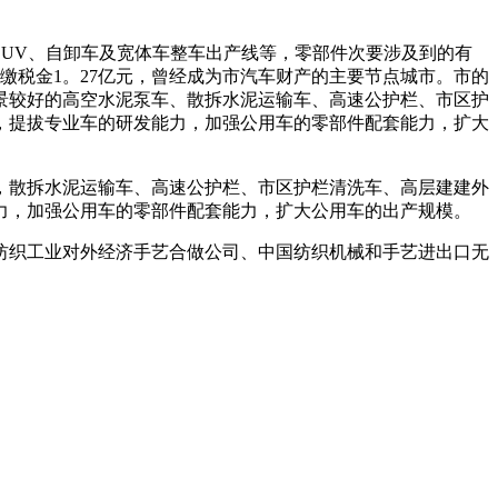
UV、自卸车及宽体车整车出产线等，零部件次要涉及到的有
上缴税金1。27亿元，曾经成为市汽车财产的主要节点城市。市的
景较好的高空水泥泵车、散拆水泥运输车、高速公护栏、市区护
，提拔专业车的研发能力，加强公用车的零部件配套能力，扩大
散拆水泥运输车、高速公护栏、市区护栏清洗车、高层建建外
力，加强公用车的零部件配套能力，扩大公用车的出产规模。
织工业对外经济手艺合做公司、中国纺织机械和手艺进出口无