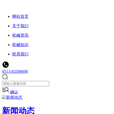
网站首页
关于我们
机械资讯
机械知识
联系我们
0513-83266698
确认
新闻动态