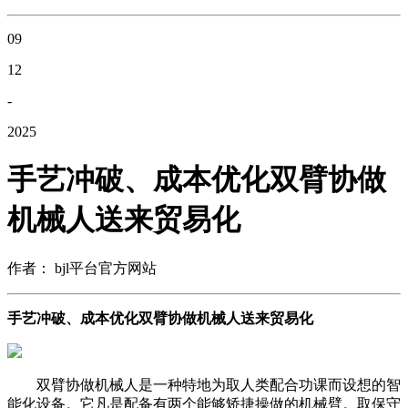
09
12
-
2025
手艺冲破、成本优化双臂协做
机械人送来贸易化
作者： bjl平台官方网站
手艺冲破、成本优化双臂协做机械人送来贸易化
双臂协做机械人是一种特地为取人类配合功课而设想的智
能化设备。它凡是配备有两个能够矫捷操做的机械臂。取保守