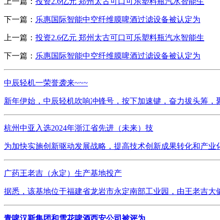
上一篇：
投资2.6亿元 郑州太古可口可乐塑料瓶汽水智能生
下一篇：
乐惠国际智能中空纤维膜啤酒过滤设备被认定为
上一篇：
投资2.6亿元 郑州太古可口可乐塑料瓶汽水智能生
下一篇：
乐惠国际智能中空纤维膜啤酒过滤设备被认定为
中辰轻机一荣誉袭来~~~
新年伊始，中辰轻机吹响冲锋号，按下加速键，奋力拔头筹，聚
杭州中亚入选2024年浙江省先进（未来）技
为加快实施创新驱动发展战略，提高技术创新成果转化和产业化
广药王老吉（永定）生产基地投产
据悉，该基地位于福建省龙岩市永定南部工业园，由王老吉大健
青啤汉斯集团和雪花啤酒西安公司被评为