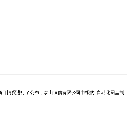
目情况进行了公布，泰山恒信有限公司申报的“自动化圆盘制