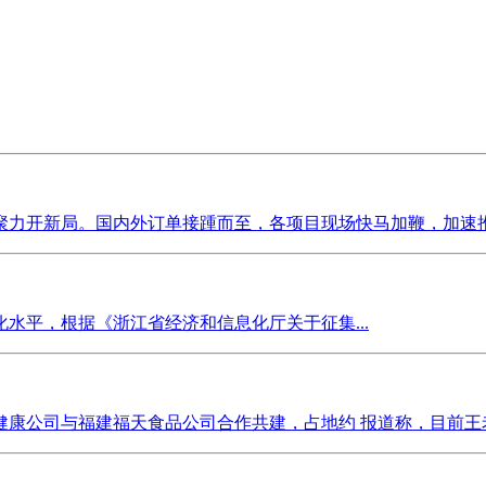
力开新局。国内外订单接踵而至，各项目现场快马加鞭，加速推进
水平，根据《浙江省经济和信息化厅关于征集...
康公司与福建福天食品公司合作共建，占地约 报道称，目前王老