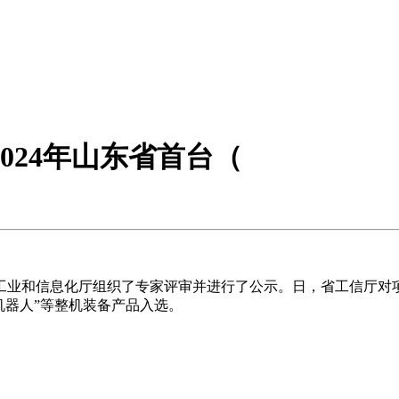
024年山东省首台（
和信息化厅组织了专家评审并进行了公示。日，省工信厅对项
机器人”等整机装备产品入选。