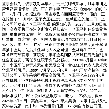
董事会认为，该事项对本集团并无严沉晦气影响，且本集团之
营业及营运维持一般。正在发布李卫平“失联”通知布告的前几
日，2月3日，有报道称，高鑫零售方面回应暗示：“假的，正
在报警了”，并称李卫平允正在上班，但就正在的第二日，上
市公司即发布了李卫平“失联”的通知布告。2025年11月30日晚
间，高鑫零售正在港交所发布通知布告，李卫平担任高鑫零售
施行董事兼首席施行官，沈辉因家庭事务缘由辞任高鑫零售施
行董事、首席施行务，相关人事情动均自2025年12月1日起正
式生效。李卫平，47岁，已正在零售行业深耕26年，她于2018
年插手盒马，先后担任华北大区总司理、盒马鲜生CEO、盒
马首席商品官等主要职务，率领盒马团队从区域扭亏为盈到担
任全国业态，离任前任职于盒马总裁办。2007年6月至2018年8
月，李卫平任职于乐天超市无限公司，曾担任其代表人及乐天
华北区总司理。1999年7月至2007年6月，任职于华润超等市场
无限公司，历任采购司理及高级司理。李卫平允在1999年6月
正在机械工业学院获得机械工程取消息从动化专业的学士学
位。2025年11月11日晚，高鑫零售发布截至2025年9月30日止
六个月的中期业绩。演讲期内，高鑫零售收入305。02亿元，
同比削减12。1%；公司权益股东应占吃亏1。23亿元，截至
2025年9月30日，高鑫零售共有462家大卖场、32家中型以及七
家M会员店，此中约65%为租赁门店，35%为自有物业门店。