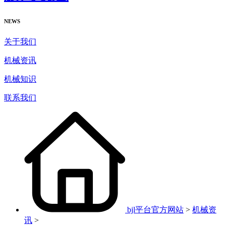
NEWS
关于我们
机械资讯
机械知识
联系我们
bjl平台官方网站
>
机械资
讯
>