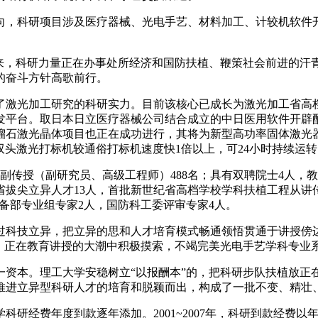
，科研项目涉及医疗器械、光电手艺、材料加工、计较机软件开
，科研力量正在办事处所经济和国防扶植、鞭策社会前进的汗
的奋斗方针高歌前行。
激光加工研究的科研实力。目前该核心已成长为激光加工省高档
发平台。取日本日立医疗器械公司结合成立的中日医用软件开辟
榴石激光晶体项目也正在成功进行，其将为新型高功率固体激光器
）双头激光打标机较通俗打标机速度快1倍以上，可24小时持续运
副传授（副研究员、高级工程师）488名；具有双聘院士4人，
省拔尖立异人才13人，首批新世纪省高档学校学科扶植工程从讲
配备部专业组专家2人，国防科工委评审专家4人。
科技立异，把立异的思和人才培育模式畅通领悟贯通于讲授傍边
针，正在教育讲授的大潮中积极摸索，不竭完美光电手艺学科专业
本。理工大学安稳树立“以报酬本”的，把科研步队扶植放正
推进立异型科研人才的培育和脱颖而出，构成了一批不变、精壮
费年度到款逐年添加。2001~2007年，科研到款经费以年均