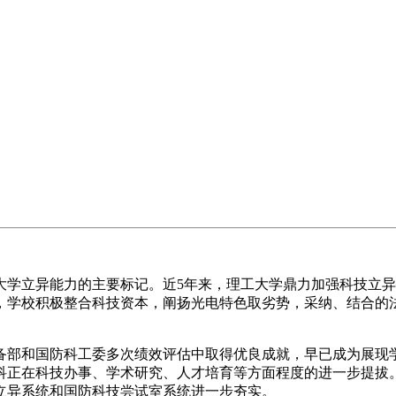
立异能力的主要标记。近5年来，理工大学鼎力加强科技立异
时，学校积极整合科技资本，阐扬光电特色取劣势，采纳、结合的
。
和国防科工委多次绩效评估中取得优良成就，早已成为展现学校
科正在科技办事、学术研究、人才培育等方面程度的进一步提拔
立异系统和国防科技尝试室系统进一步夯实。