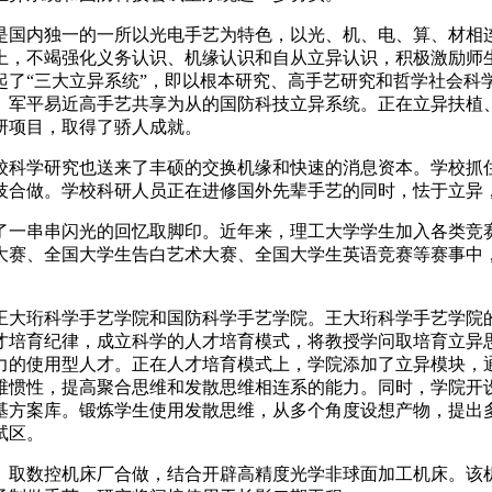
国内独一的一所以光电手艺为特色，以光、机、电、算、材相连
上，不竭强化义务认识、机缘认识和自从立异认识，积极激励师
起了“三大立异系统”，即以根本研究、高手艺研究和哲学社会科
、军平易近高手艺共享为从的国防科技立异系统。正在立异扶植
研项目，取得了骄人成就。
科学研究也送来了丰硕的交换机缘和快速的消息资本。学校抓住
技合做。学校科研人员正在进修国外先辈手艺的同时，怯于立异
一串串闪光的回忆取脚印。近年来，理工大学学生加入各类竞赛
、全国大学生告白艺术大赛、全国大学生英语竞赛等赛事中，获国
王大珩科学手艺学院和国防科学手艺学院。王大珩科学手艺学院
才培育纪律，成立科学的人才培育模式，将教授学问取培育立异
力的使用型人才。正在人才培育模式上，学院添加了立异模块，
维惯性，提高聚合思维和发散思维相连系的能力。同时，学院开
方案库。锻炼学生使用发散思维，从多个角度设想产物，提出多
试区。
取数控机床厂合做，结合开辟高精度光学非球面加工机床。该机