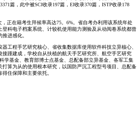
篇，此中被SCI收录197篇，EI收录370篇，ISTP收录178
，正在籍考生拜候率高达75。6%。省自考办利用该系统年处
网上登科电子档案系统、计较机使用能力测验及从动阅卷系统都曾
的推进感化。
器工程手艺研究核心、省收集数据库使用软件科技立异核心、
校接踵建成，学校自从扶植的航天手艺研究所、航空手艺研究
会科学基金、教育部博士点基金、总配备部立异基金、各军工集
关打算为从的使用根本研究，以国防严沉工程型号项目、总配备
靠得住保障和主要依托。