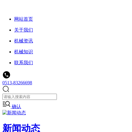
网站首页
关于我们
机械资讯
机械知识
联系我们
0513-83266698
确认
新闻动态