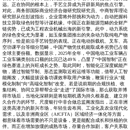
远。正在协同的根本上，手艺立异成为开辟新局的焦点引擎。
对此，商务部国际商业经济合做研究院研究员、中商智库理论
研究部从任彭波指出，企业需将外部挑和为动力，自动把握科
技立异取绿色转型等计谋机缘。中国正在新能源范畴的全财产
链劣势，已成为工程农业机械出海的新引擎。此中，动力系统
的绿色变化尤为显著，如玉柴集团推出的夹杂动力取纯电产物
序列，恰是前沿手艺转型的表现。正在电动拆载机、叉车、高
空功课平台等细分范畴，中国产物凭仗机能取成本劣势已占领
全球主要份额。数据显示，2025年全年，中国电动工业车辆占
工业车辆类别出口额的比沉已达49％，凸显了“中国智制”正在
绿色赛道上的兴旺成长之势。取此同时，智能化正深度赋能产
物，通过智能节制、形态监测取近程运维等功能，借帮人工智
能阐发，大幅提拔设备功课效率取用户体验，鞭策行业从“规
模化制制”向“高端化智制”改变。若是说前期的合规扶植、收
集结构、协同立异帮帮企业“走进”了国际市场，那么获取并博
得市场后，当地化深耕则是将短期机遇为持久根基盘、建立持
久合作力的环节。尺度银行中非合做总监阐发指出，正在非洲
这类高潜力的新兴市场，年轻生齿布局、工业化及农业现代化
需求，以及非洲商业区（AfCFTA）区域经济一体化等方面，
都意味着市场需要的不只是设备，更是能配合成长和扶植的伙
伴。而正在增加放缓的成熟市场，存量合作加剧，客户关系取