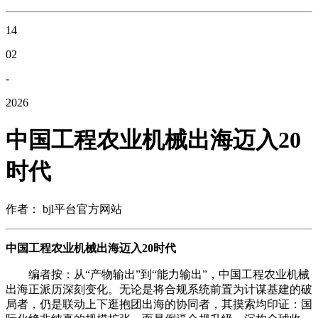
14
02
-
2026
中国工程农业机械出海迈入20
时代
作者： bjl平台官方网站
中国工程农业机械出海迈入20时代
编者按：从“产物输出”到“能力输出”，中国工程农业机械
出海正派历深刻变化。无论是将合规系统前置为计谋基建的破
局者，仍是联动上下逛抱团出海的协同者，其摸索均印证：国